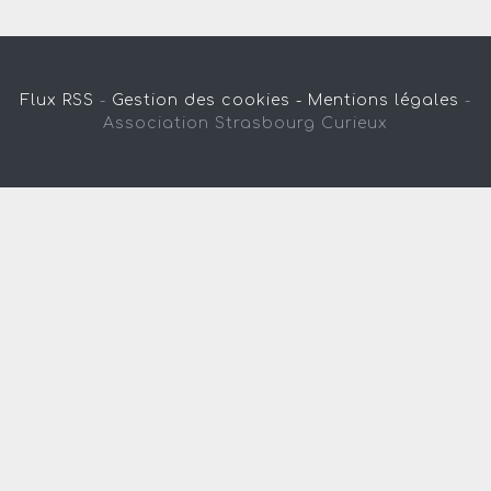
Flux RSS
-
Gestion des cookies -
Mentions légales
-
Association Strasbourg Curieux