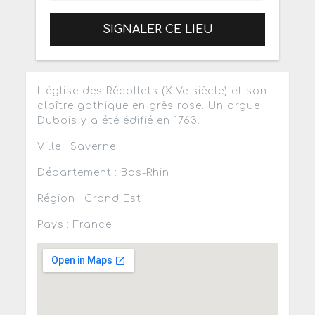
SIGNALER CE LIEU
L’église des Récollets (XIVe siècle) et son
cloître gothique en grès rose. Un orgue
Dubois y a été édifié en 1763.
Ville : Saverne
Département : Bas-Rhin
Région : Grand Est
Pays : France