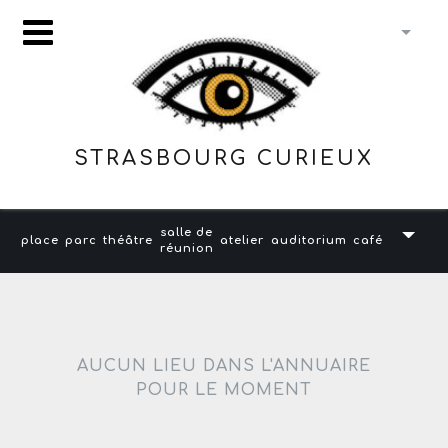
STRASBOURG CURIEUX
salle de
place
parc
théâtre
atelier
auditorium
café
réunion
AUCUN LIEU DANS L'ANNUAIRE
POUR LE MOMENT