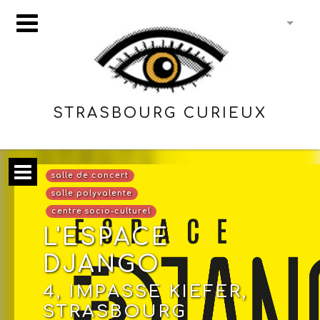
STRASBOURG CURIEUX
salle de concert
salle polyvalente
centre socio-culturel
L'ESPACE
DJANGO
4, IMPASSE KIEFER,
STRASBOURG