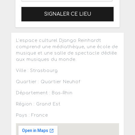
SIGNALER CE LIEU
L’espace culturel Django Reinhardt
comprend une médiathèque, une école de
musique et une salle de spectacle dédiée
aux musiques du monde.
Ville : Strasbourg
Quartier : Quartier Neuhof
Département : Bas-Rhin
Région : Grand Est
Pays : France