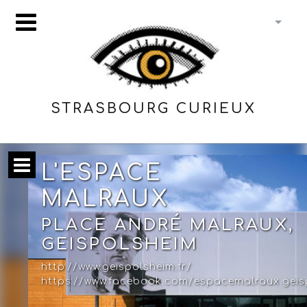
STRASBOURG CURIEUX
L'ESPACE
MALRAUX
PLACE ANDRÉ MALRAUX,
GEISPOLSHEIM
http://www.geispolsheim.fr/
https://www.facebook.com/espacemalraux.geis