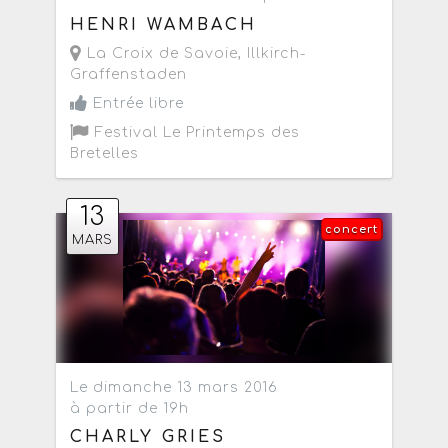
HENRI WAMBACH
La Croix de Savoie
,
Illkirch-
Graffenstaden
Entrée libre
Festival Le Printemps des
Bretelles
13
concert
MARS
Le dimanche 13 mars 2016
à partir de 19h
CHARLY GRIES