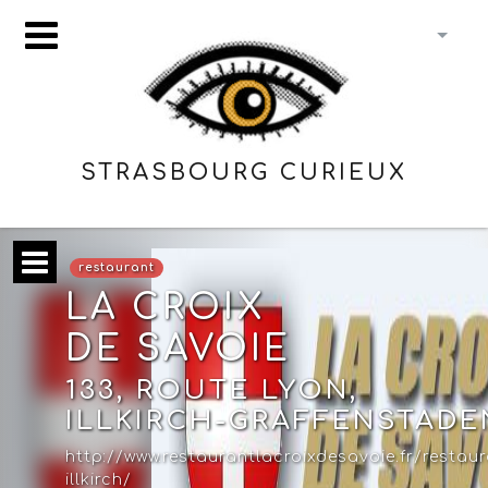
STRASBOURG CURIEUX
restaurant
LA CROIX
DE SAVOIE
133, ROUTE LYON,
ILLKIRCH-GRAFFENSTADE
http://www.restaurantlacroixdesavoie.fr/restaur
illkirch/