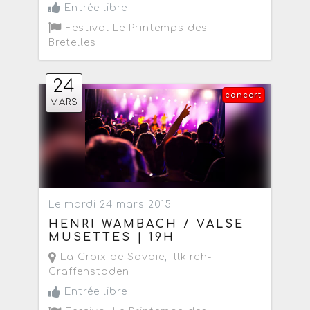
Entrée libre
Festival Le Printemps des
Bretelles
24
concert
MARS
Le mardi 24 mars 2015
HENRI WAMBACH / VALSE
MUSETTES | 19H
La Croix de Savoie
,
Illkirch-
Graffenstaden
Entrée libre