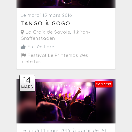
Le mardi 15 mars 2016
TANGO À GOGO
La Croix de Savoie
,
Illkirch-
Graffenstaden
Entrée libre
Festival Le Printemps des
Bretelles
14
concert
MARS
Le lundi 14 mars 2016
à partir de 19h