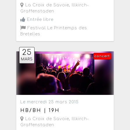
La Croix de Savoie
,
Illkirch-
Graffenstaden
Entrée libre
Festival Le Printemps des
Bretelles
25
concert
MARS
Le mercredi 25 mars 2015
HB/BH | 19H
La Croix de Savoie
,
Illkirch-
Graffenstaden