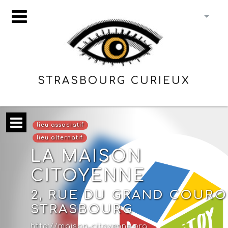
STRASBOURG CURIEUX
lieu associatif
lieu alternatif
LA MAISON
CITOYENNE
2, RUE DU GRAND COURO
STRASBOURG
http://maison-citoyenne.org