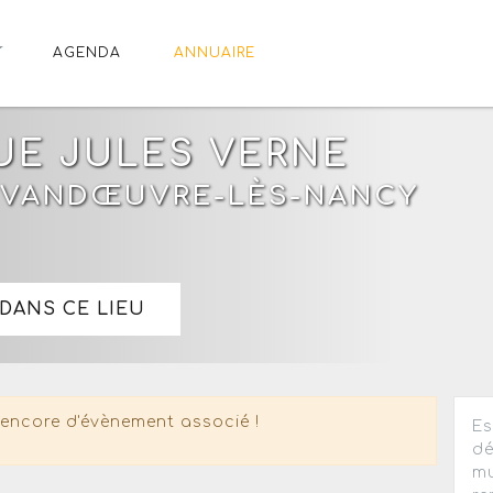
AGENDA
ANNUAIRE
UE JULES VERNE
S, VANDŒUVRE-LÈS-NANCY
DANS CE LIEU
encore d'évènement associé !
Es
dé
mu