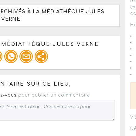
re
ex
ARCHIVÉS À LA MÉDIATHÈQUE JULES
co
VERNE
Ho
U MÉDIATHÈQUE JULES VERNE
 pour un : mail / forum / réseau social
TAIRE SUR CE LIEU,
z-vous
pour publier un commentaire
Vi
Dé