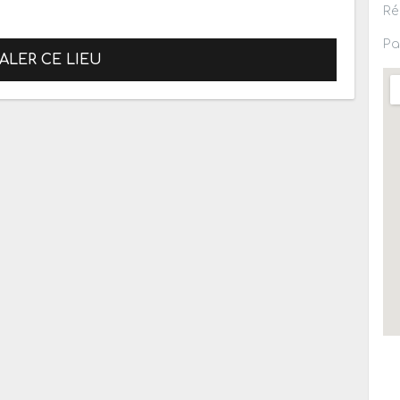
Ré
Pa
ALER CE LIEU