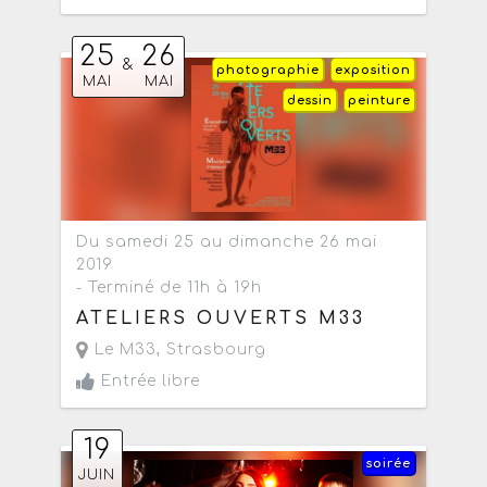
25
26
&
photographie
exposition
MAI
MAI
dessin
peinture
Du samedi 25 au dimanche 26 mai
2019
- Terminé de 11h à 19h
ATELIERS OUVERTS M33
Le M33
,
Strasbourg
Entrée libre
19
soirée
JUIN