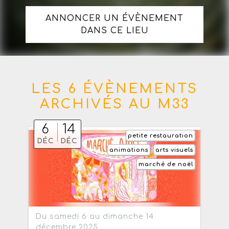
ANNONCER UN ÉVÈNEMENT
DANS CE LIEU
LES 6 ÉVÈNEMENTS
ARCHIVÉS AU M33
6
14
petite restauration
DÉC
DÉC
animations
arts visuels
marché de noël
Du samedi 6 au dimanche 14
décembre 2025