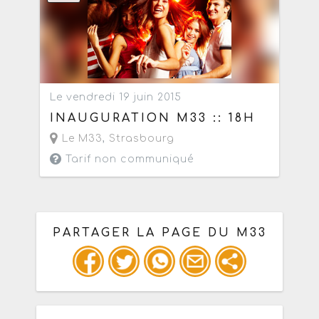
Le vendredi 19 juin 2015
INAUGURATION M33 :: 18H
Le M33
,
Strasbourg
Tarif non communiqué
PARTAGER LA PAGE DU M33
Ou copiez les infos ci-dessous pour
un : mail / forum / réseau social