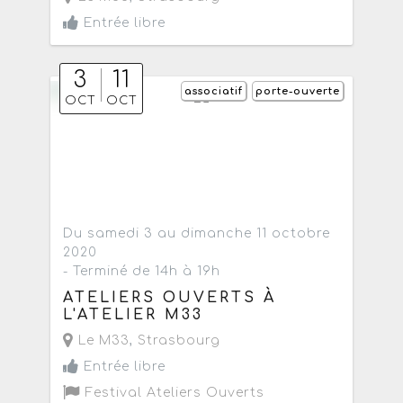
Entrée libre
3
11
associatif
porte-ouverte
OCT
OCT
Du samedi 3 au dimanche 11 octobre
2020
- Terminé de 14h à 19h
ATELIERS OUVERTS À
L'ATELIER M33
Le M33
,
Strasbourg
Entrée libre
Festival Ateliers Ouverts