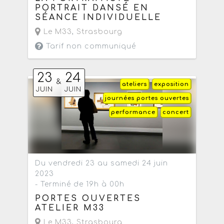
PORTRAIT DANSÉ EN
SÉANCE INDIVIDUELLE
Le M33
,
Strasbourg
Tarif non communiqué
23
24
&
ateliers
exposition
JUIN
JUIN
journées portes ouvertes
performance
concert
Du vendredi 23 au samedi 24 juin
2023
- Terminé de 19h à 00h
PORTES OUVERTES
ATELIER M33
Le M33
,
Strasbourg