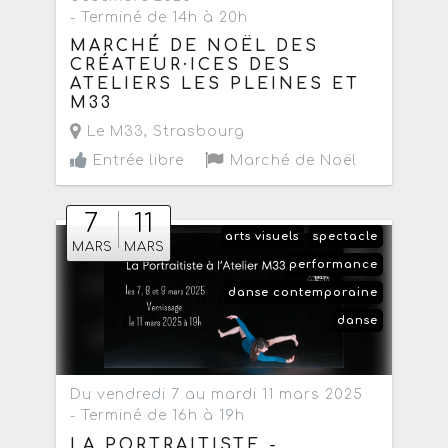
- Terminé de 14h à 20h
MARCHÉ DE NOËL DES
CRÉATEUR·ICES DES
ATELIERS LES PLEINES ET
M33
Le M33
,
Strasbourg
Entrée libre
Marché de Noël
7
11
arts visuels
spectacle
MARS
MARS
performance
danse contemporaine
danse
Du vendredi 7 au mardi 11 mars 2025
- Terminé de 16h à 19h
LA PORTRAITISTE -