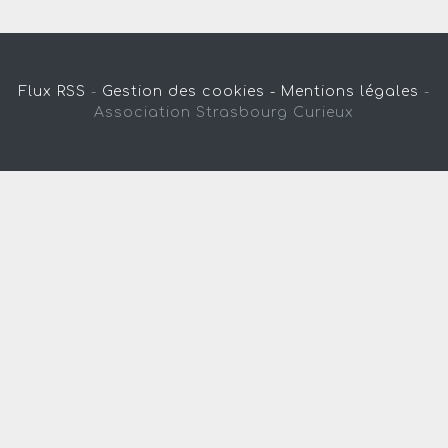
Flux RSS
-
Gestion des cookies -
Mentions légales
-
Association Strasbourg Curieux