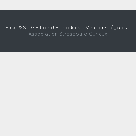
Flux RSS
-
Gestion des cookies -
Mentions légales
-
Association Strasbourg Curieux