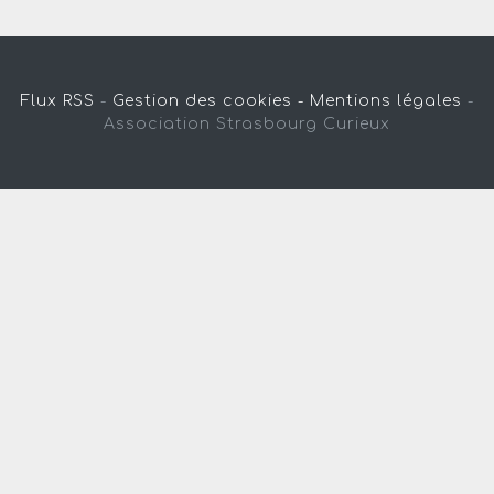
Flux RSS
-
Gestion des cookies -
Mentions légales
-
Association Strasbourg Curieux