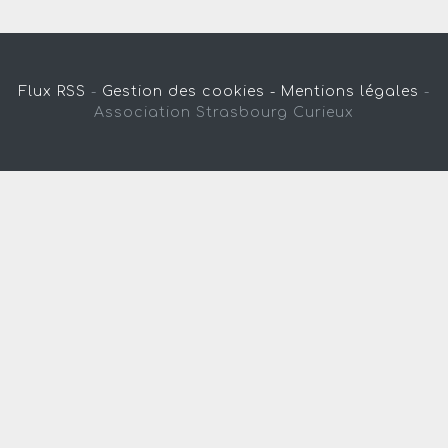
Flux RSS
-
Gestion des cookies -
Mentions légales
-
Association Strasbourg Curieux