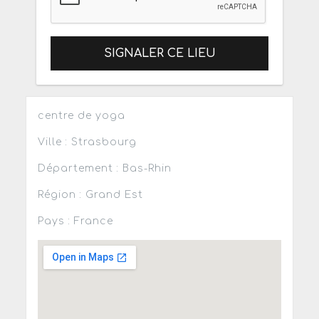
SIGNALER CE LIEU
centre de yoga
Ville : Strasbourg
Département : Bas-Rhin
Région : Grand Est
Pays : France