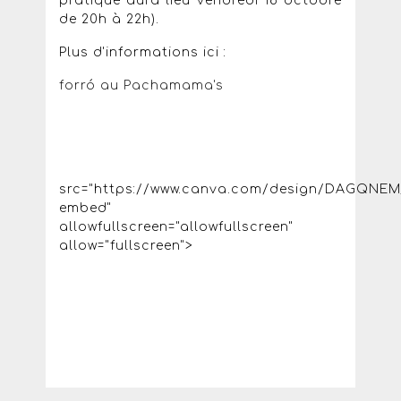
pratique aura lieu vendredi 18 octobre
de 20h à 22h).
Plus d'informations ici :
forró au Pachamama's
src="https://www.canva.com/design/DAGQN
embed"
allowfullscreen="allowfullscreen"
allow="fullscreen">