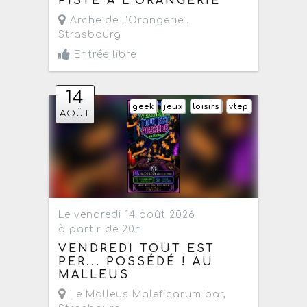
PISTE À L’ORANGERIE
Arche de l'Orangerie ,
Strasbourg
Entrée libre
14
geek
jeux
loisirs
vtep
AOÛT
Le vendredi 14 août 2026
à partir de 20h
VENDREDI TOUT EST
PER... POSSÉDÉ ! AU
MALLEUS
Le Malleus Maleficarum bar
,