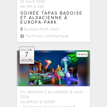
22 août 2026
de 19h à 22h
SOIRÉE TAPAS BADOISE
ET ALSACIENNE À
EUROPA-PARK
Europa-Park
,
Rust
Tarif non communiqué
ENCORE
7
loisirs
JOURS
Du vendredi 7 au samedi 15 août
2026
de 09h30 à 23h59