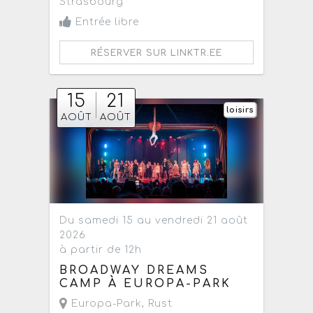
Strasbourg
Entrée libre
RÉSERVER SUR LINKTR.EE
15
21
loisirs
AOÛT
AOÛT
Du samedi 15 au vendredi 21 août
2026
à partir de 12h
BROADWAY DREAMS
CAMP À EUROPA-PARK
Europa-Park
,
Rust