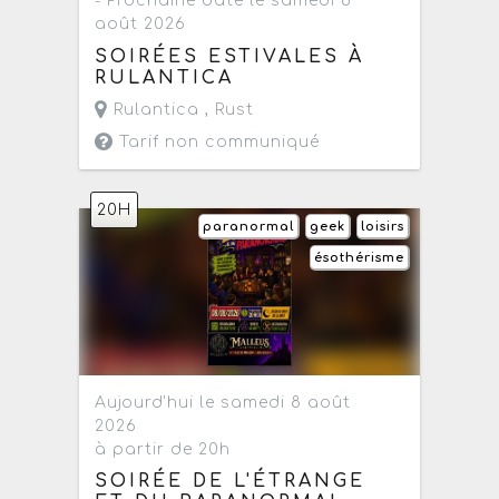
- Prochaine date le samedi 8
août 2026
SOIRÉES ESTIVALES À
RULANTICA
Rulantica ,
Rust
Tarif non communiqué
20H
paranormal
geek
loisirs
ésothérisme
Aujourd'hui le samedi 8 août
2026
à partir de 20h
SOIRÉE DE L'ÉTRANGE