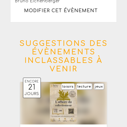
Bruno Eichenberger
MODIFIER CET ÉVÈNEMENT
SUGGESTIONS DES
ÉVÈNEMENTS
INCLASSABLES À
VENIR
ENCORE
21
loisirs
lecture
jeux
JOURS