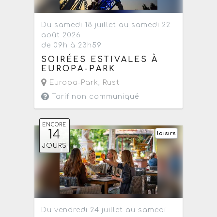
Du samedi 18 juillet au samedi 22
août 2026
de 09h à 23h59
SOIRÉES ESTIVALES À
EUROPA-PARK
Europa-Park
,
Rust
Tarif non communiqué
ENCORE
14
loisirs
JOURS
Du vendredi 24 juillet au samedi