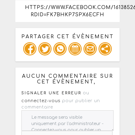
HTTPS://WWW.FACEBOOK.COM/16138526
RDID=FK7BHKP7SPX6ECFH
PARTAGER CET ÉVÈNEMENT
Copiez les infos ci-dessous pour un
: mail / forum / réseau social
AUCUN COMMENTAIRE SUR
CET ÉVÈNEMENT,
ou
SIGNALER UNE ERREUR
connectez-vous
pour publier un
commentaire