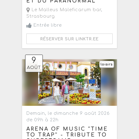
ET DU PARANORMAL
Le Malleus Maleficarum bar
,
Strasbourg
Entrée libre
RÉSERVER SUR LINKTR.EE
9
loisirs
AOÛT
Demain, le dimanche 9 août 2026
de 09h à 22h
ARENA OF MUSIC “TIME
TO TRAP” - TRIBUTE TO