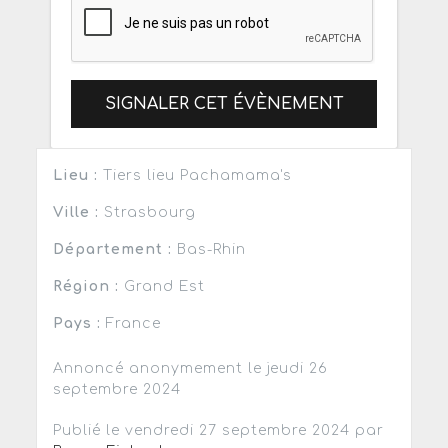
SIGNALER CET ÉVÈNEMENT
Lieu :
Tiers lieu Pachamama's
Ville :
Strasbourg
Département :
Bas-Rhin
Région :
Grand Est
Pays :
France
Annoncé anonymement le jeudi 26
septembre 2024
Publié le vendredi 27 septembre 2024 par