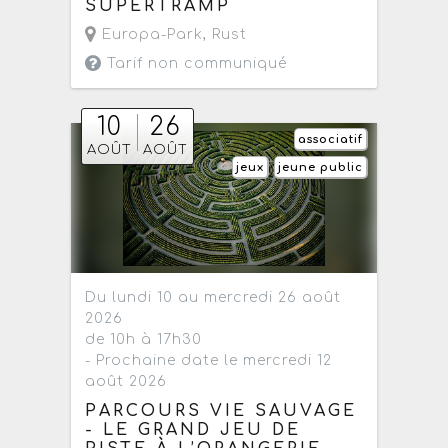
SUPERTRAMP
Europa-Park
,
Rust
Tarif non communiqué
10
26
associatif
AOÛT
AOÛT
jeux
jeune public
Du lundi 10 au mercredi 26 août
2026
de 10h à 17h30
- Prochaine date le mercredi 12
août 2026
PARCOURS VIE SAUVAGE
- LE GRAND JEU DE