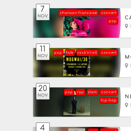
7
chanson francaise
concert
Le
NOV
C
pop
L
11
pop
folk
rock'n'roll
concert
Le
NOV
M
L
20
pop
rap
slam
concert
Le
NOV
N
hip-hop
L
4