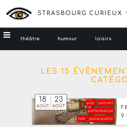
STRASBOURG CURIEUX
théâtre
humour
loisirs
LES 15 ÉVÈNEMEN
CATÉGO
18
23
pop
concert
Du
AOÛT
AOÛT
F
performance
folk
jeune public