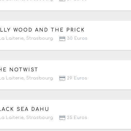
 dimanche 25 octobre 2026
à partir de 18h30
ILLY WOOD AND THE PRICK
a Laiterie
,
Strasbourg
30 Euros
 mercredi 28 octobre 2026
à partir de 19h30
HE NOTWIST
a Laiterie
,
Strasbourg
29 Euros
 vendredi 30 octobre 2026
à partir de 19h30
LACK SEA DAHU
a Laiterie
,
Strasbourg
25 Euros