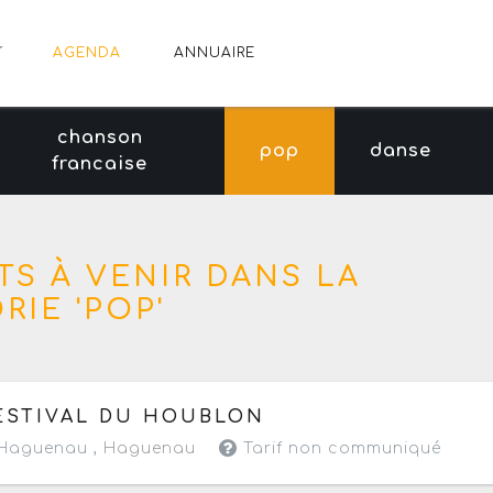
AGENDA
ANNUAIRE
chanson
pop
danse
francaise
TS À VENIR DANS LA
RIE 'POP'
 mardi 18 au dimanche 23 août 2026
ESTIVAL DU HOUBLON
Haguenau ,
Haguenau
Tarif non communiqué