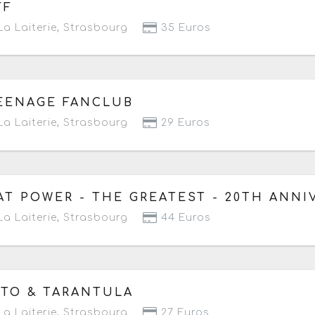
 samedi 17 octobre 2026
à partir de 19h30
FF
a Laiterie
,
Strasbourg
35 Euros
 mardi 20 octobre 2026
à partir de 19h30
EENAGE FANCLUB
a Laiterie
,
Strasbourg
29 Euros
 mercredi 21 octobre 2026
à partir de 19h30
AT POWER - THE GREATEST - 20TH ANNI
a Laiterie
,
Strasbourg
44 Euros
 jeudi 22 octobre 2026
à partir de 19h15
ITO & TARANTULA
a Laiterie
,
Strasbourg
27 Euros