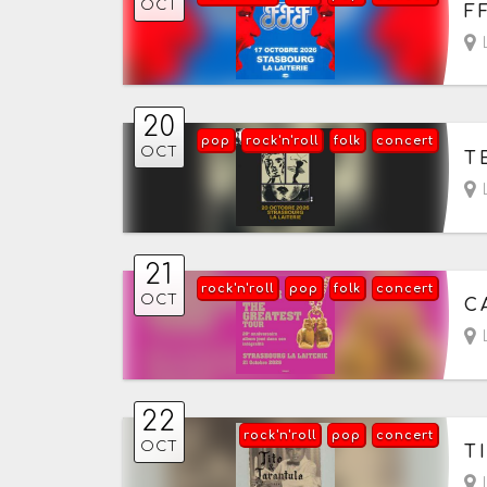
Le
OCT
F
L
20
pop
rock'n'roll
folk
concert
Le
OCT
T
L
21
rock'n'roll
pop
folk
concert
Le
OCT
C
L
22
rock'n'roll
pop
concert
Le
OCT
T
L