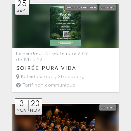
25
avant-première
cinéma
SEPT
Le vendredi 25 septembre 2026
de 19h à 23h
SOIRÉE PURA VIDA
Kaleidoscoop ,
Strasbourg
Tarif non communiqué
3
20
cinéma
NOV
NOV