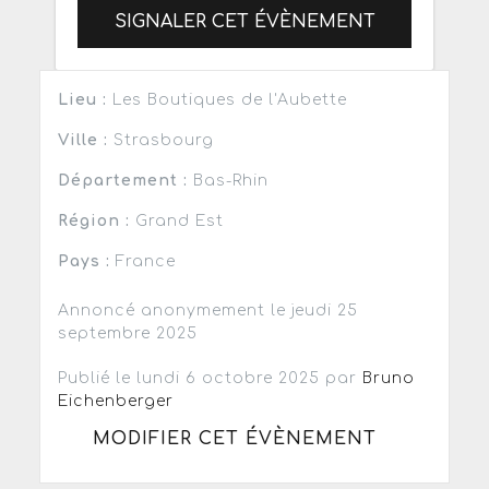
SIGNALER CET ÉVÈNEMENT
Lieu :
Les Boutiques de l'Aubette
Ville :
Strasbourg
Département :
Bas-Rhin
Région :
Grand Est
Pays :
France
Annoncé anonymement le jeudi 25
septembre 2025
Publié le lundi 6 octobre 2025 par
Bruno
Eichenberger
MODIFIER CET ÉVÈNEMENT