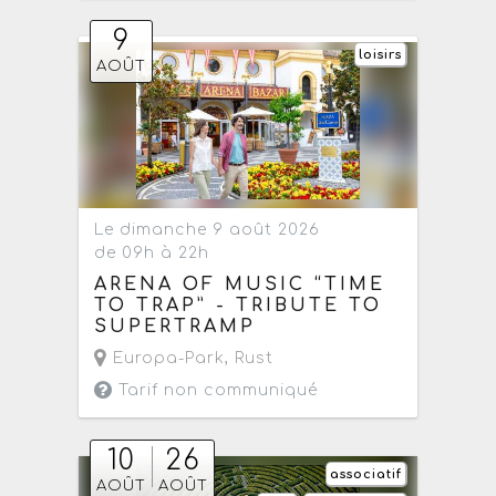
9
loisirs
AOÛT
Le dimanche 9 août 2026
de 09h à 22h
ARENA OF MUSIC “TIME
TO TRAP” - TRIBUTE TO
SUPERTRAMP
Europa-Park
,
Rust
Tarif non communiqué
10
26
associatif
AOÛT
AOÛT