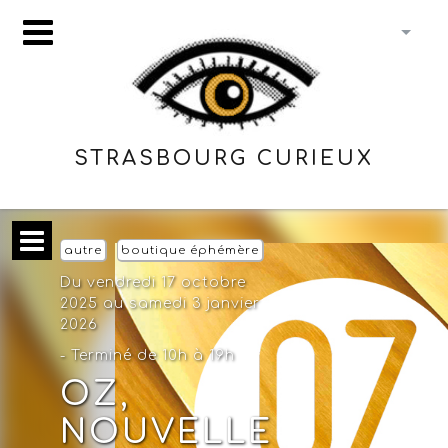
STRASBOURG CURIEUX
autre
boutique éphémère
Du vendredi 17 octobre
2025 au samedi 3 janvier
2026
- Terminé de 10h à 19h
OZ,
NOUVELLE