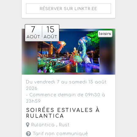
RÉSERVER SUR LINKTR.EE
7
15
loisirs
AOÛT
AOÛT
Du vendredi 7 au samedi 15 août
2026
- Commence demain de 09h30 à
23h59
SOIRÉES ESTIVALES À
RULANTICA
Rulantica ,
Rust
Tarif non communiqué