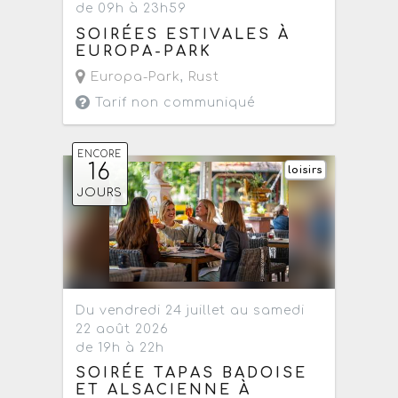
de 09h à 23h59
SOIRÉES ESTIVALES À
EUROPA-PARK
Europa-Park
,
Rust
Tarif non communiqué
ENCORE
16
loisirs
JOURS
Du vendredi 24 juillet au samedi
22 août 2026
de 19h à 22h
SOIRÉE TAPAS BADOISE
ET ALSACIENNE À