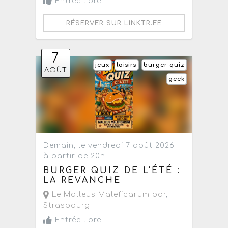
Entrée libre
RÉSERVER SUR LINKTR.EE
7
jeux
loisirs
burger quiz
AOÛT
geek
Demain, le vendredi 7 août 2026
à partir de 20h
BURGER QUIZ DE L'ÉTÉ :
LA REVANCHE
Le Malleus Maleficarum bar
,
Strasbourg
Entrée libre