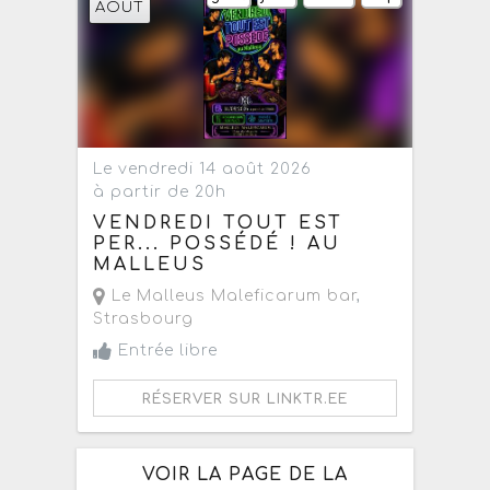
AOÛT
Le vendredi 14 août 2026
à partir de 20h
VENDREDI TOUT EST
PER... POSSÉDÉ ! AU
MALLEUS
Le Malleus Maleficarum bar
,
Strasbourg
Entrée libre
RÉSERVER SUR LINKTR.EE
VOIR LA PAGE DE LA