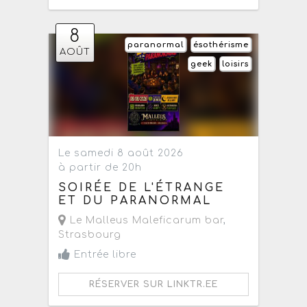
8
paranormal
ésothérisme
AOÛT
geek
loisirs
Le samedi 8 août 2026
à partir de 20h
SOIRÉE DE L'ÉTRANGE
ET DU PARANORMAL
Le Malleus Maleficarum bar
,
Strasbourg
Entrée libre
RÉSERVER SUR LINKTR.EE