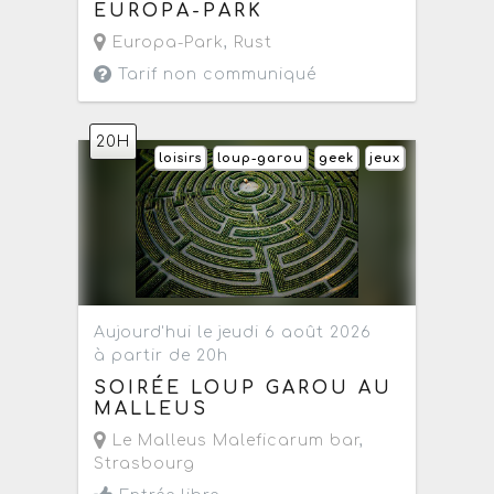
EUROPA-PARK
Europa-Park
,
Rust
Tarif non communiqué
20H
loisirs
loup-garou
geek
jeux
Aujourd'hui le jeudi 6 août 2026
à partir de 20h
SOIRÉE LOUP GAROU AU
MALLEUS
Le Malleus Maleficarum bar
,
Strasbourg