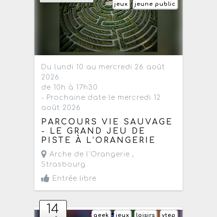
jeux
jeune public
Du lundi 10 au mercredi 26 août
2026
de 10h à 17h30
- Prochaine date le mercredi 12
août 2026
PARCOURS VIE SAUVAGE
- LE GRAND JEU DE
PISTE À L’ORANGERIE
Arche de l'Orangerie ,
Strasbourg
Entrée libre
14
geek
jeux
loisirs
vtep