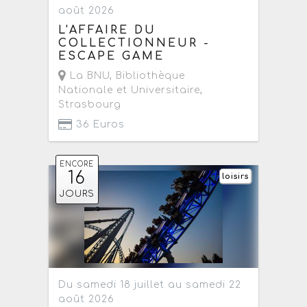
août 2026
L'AFFAIRE DU
COLLECTIONNEUR -
ESCAPE GAME
La BNU, Bibliothèque
Nationale et Universitaire
,
Strasbourg
36 Euros
ENCORE
16
loisirs
JOURS
Du samedi 18 juillet au samedi 22
août 2026