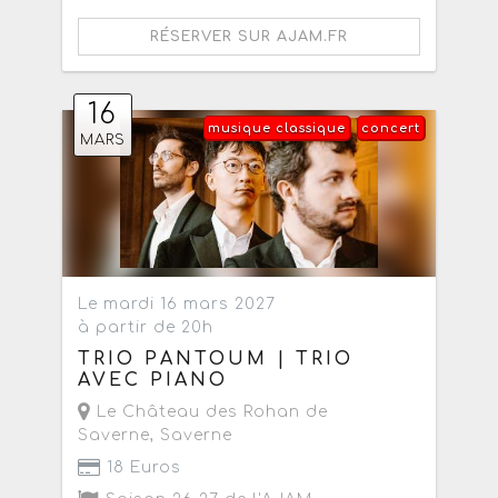
RÉSERVER SUR AJAM.FR
16
musique classique
concert
MARS
Le mardi 16 mars 2027
à partir de 20h
TRIO PANTOUM | TRIO
AVEC PIANO
Le Château des Rohan de
Saverne
,
Saverne
18 Euros