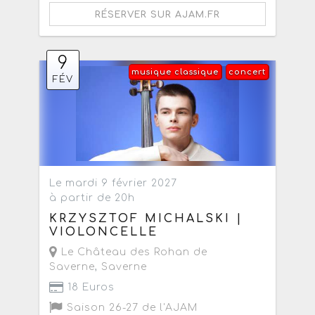
RÉSERVER SUR AJAM.FR
9
musique classique
concert
FÉV
Le mardi 9 février 2027
à partir de 20h
KRZYSZTOF MICHALSKI |
VIOLONCELLE
Le Château des Rohan de
Saverne
,
Saverne
18 Euros
Saison 26-27 de l'AJAM