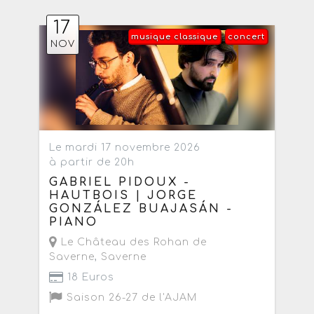
17
musique classique
concert
NOV
Le mardi 17 novembre 2026
à partir de 20h
GABRIEL PIDOUX -
HAUTBOIS | JORGE
GONZÁLEZ BUAJASÁN -
PIANO
Le Château des Rohan de
Saverne
,
Saverne
18 Euros
Saison 26-27 de l'AJAM