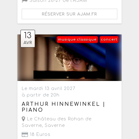
Saison 26-27 de l'AJAM
RÉSERVER SUR AJAM.FR
13
musique classique
concert
AVR
Le mardi 13 avril 2027
à partir de 20h
ARTHUR HINNEWINKEL |
PIANO
Le Château des Rohan de
Saverne
,
Saverne
18 Euros