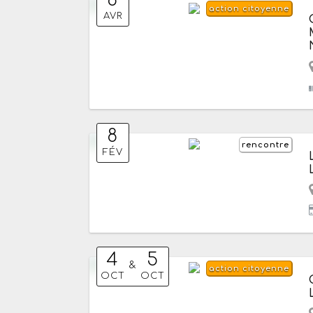
action citoyenne
AVR
8
rencontre
FÉV
4
5
&
action citoyenne
OCT
OCT