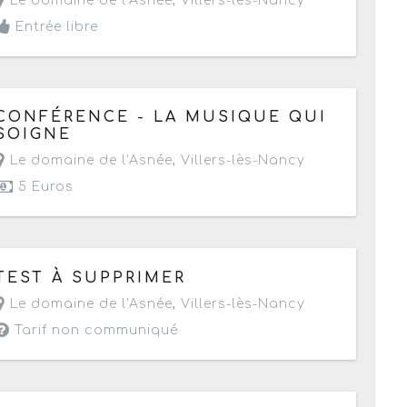
Le domaine de l'Asnée
,
Villers-lès-Nancy
Entrée libre
Le jeudi 7 juin 2018
à partir de 20h
CONFÉRENCE - LA MUSIQUE QUI
SOIGNE
Le domaine de l'Asnée
,
Villers-lès-Nancy
5 Euros
Le samedi 23 décembre 2017
à partir de 13h15
TEST À SUPPRIMER
Le domaine de l'Asnée
,
Villers-lès-Nancy
Tarif non communiqué