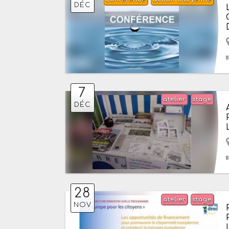
DÉC
7
atelier
stage
DÉC
28
atelier
stage
NOV