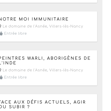
Le samedi 16 septembre 2017
de 14h à 18h
NOTRE MOI IMMUNITAIRE
Le domaine de l'Asnée
,
Villers-lès-Nancy
Entrée libre
Du jeudi 15 au samedi 24 juin 2017
PEINTRES WARLI, ABORIGÈNES DE
- Terminé de 14h à 19h
L’INDE
Le domaine de l'Asnée
,
Villers-lès-Nancy
Entrée libre
Le mardi 20 septembre 2016
à partir de 20h30
FACE AUX DÉFIS ACTUELS, AGIR
OU SUBIR ?