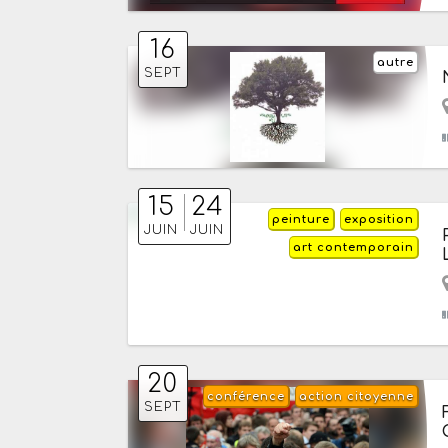
16
autre
SEPT
15
24
peinture
exposition
JUIN
JUIN
art contemporain
20
conférence
action citoyenne
SEPT