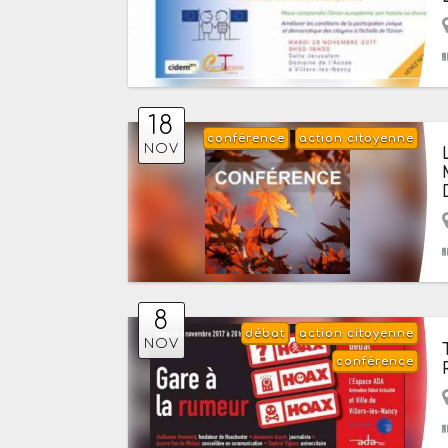
18
conférence
action citoyenne
NOV
8
débat
action citoyenne
NOV
conférence