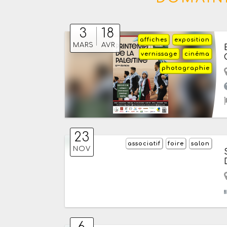
3
18
affiches
exposition
MARS
AVR
vernissage
cinéma
photographie
23
associatif
foire
salon
NOV
6