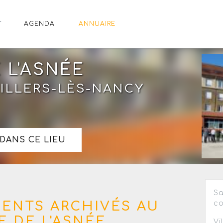
AGENDA
ANNUAIRE
 L'ASNÉE
VILLERS-LÈS-NANCY
DANS CE LIEU
Sa
MENTS ARCHIVÉS AU
co
 DE L'ASNÉE
Vi