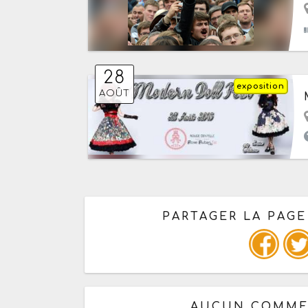
28
exposition
AOÛT
PARTAGER LA PAGE
Ou copiez les infos ci-dessous
AUCUN COMMEN