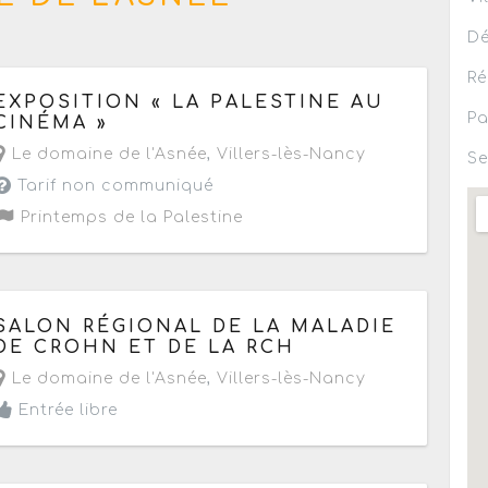
Dé
Ré
Du vendredi 3 mars au mardi 18 avril 2023
EXPOSITION « LA PALESTINE AU
- Terminé
Pa
CINÉMA »
Le domaine de l'Asnée
,
Villers-lès-Nancy
Se
Tarif non communiqué
Printemps de la Palestine
Le samedi 23 novembre 2019
SALON RÉGIONAL DE LA MALADIE
de 09h30 à 17h30
DE CROHN ET DE LA RCH
Le domaine de l'Asnée
,
Villers-lès-Nancy
Entrée libre