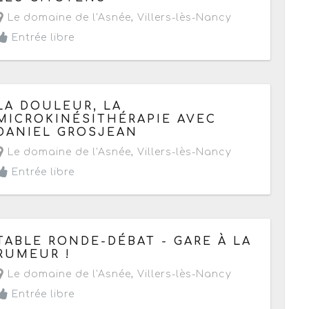
Le domaine de l'Asnée
,
Villers-lès-Nancy
Entrée libre
Le samedi 18 novembre 2017
de 09h à 18h
LA DOULEUR, LA
MICROKINÉSITHÉRAPIE AVEC
DANIEL GROSJEAN
Le domaine de l'Asnée
,
Villers-lès-Nancy
Entrée libre
Le mercredi 8 novembre 2017
de 20h30 à 22h
TABLE RONDE-DÉBAT - GARE À LA
RUMEUR !
Le domaine de l'Asnée
,
Villers-lès-Nancy
Entrée libre