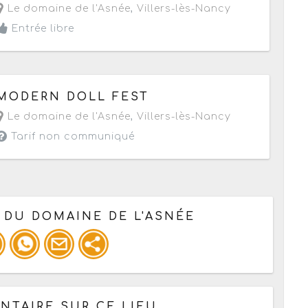
Le domaine de l'Asnée
,
Villers-lès-Nancy
Entrée libre
Le dimanche 28 août 2016
de 14h à 19h
MODERN DOLL FEST
Le domaine de l'Asnée
,
Villers-lès-Nancy
Tarif non communiqué
 DU DOMAINE DE L'ASNÉE
 pour un : mail / forum / réseau social
TAIRE SUR CE LIEU,