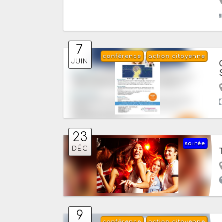
7
conférence
action citoyenne
JUIN
23
soirée
DÉC
9
conférence
action citoyenne