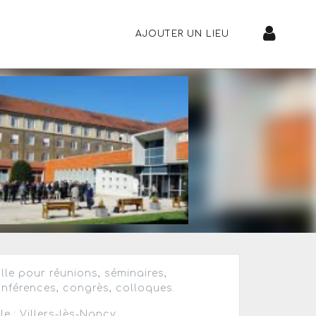
AJOUTER UN LIEU
lle pour réunions, séminaires,
nférences, congrès, colloques.
lle : Villers-lès-Nancy