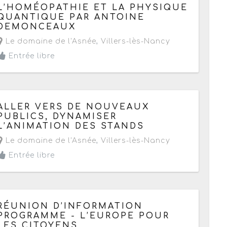
Le samedi 9 décembre 2017
de 09h à 18h
L’HOMÉOPATHIE ET LA PHYSIQUE
QUANTIQUE PAR ANTOINE
DEMONCEAUX
Le domaine de l'Asnée
,
Villers-lès-Nancy
Entrée libre
Le jeudi 7 décembre 2017
de 09h à 16h
ALLER VERS DE NOUVEAUX
PUBLICS, DYNAMISER
L’ANIMATION DES STANDS
Le domaine de l'Asnée
,
Villers-lès-Nancy
Entrée libre
Le mardi 28 novembre 2017
de 09h30 à 16h
RÉUNION D’INFORMATION
PROGRAMME - L’EUROPE POUR
LES CITOYENS