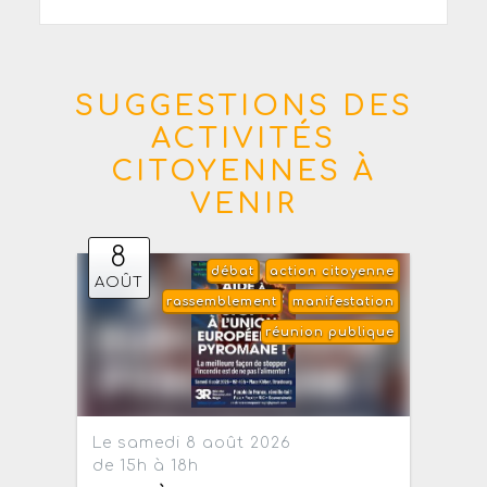
SUGGESTIONS DES
ACTIVITÉS
CITOYENNES À
VENIR
8
débat
action citoyenne
AOÛT
rassemblement
manifestation
réunion publique
Le samedi 8 août 2026
de 15h à 18h