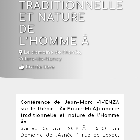
TRADITIONNELLE
ET NATURE
DE
L’HOMME Â
Le domaine de l'Asnée
,
Villers-lès-Nancy
Entrée libre
Conférence de Jean-Marc VIVENZA
sur le thème : Â« Franc-MaÃ§onnerie
traditionnelle et nature de l’Homme
Â».
Samedi 06 avril 2019 Ã 15h00, au
Domaine de l’Asnée, 1 rue de Laxou,