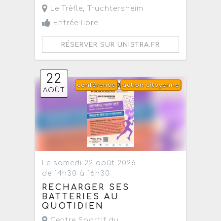
Le Trèfle
,
Truchtersheim
Entrée libre
RÉSERVER SUR UNISTRA.FR
22
conférence
action citoyenne
AOÛT
Le samedi 22 août 2026
de 14h30 à 16h30
RECHARGER SES
BATTERIES AU
QUOTIDIEN
Centre Sportif du