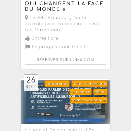
QUI CHANGENT LA FACE
DU MONDE »
Le Petit Faubourg
, Salle
latérale avec entrée directe via
rue,
Strasbourg
Entrée libre
Le progrès pour tous !
RÉSERVER SUR LUMA.COM
26
conférence
action citoyenne
SEPT
rencontre
débat
réunion publique
Le samedi 26 septembre 2026