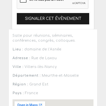
SIGNALER CET ÉVÈNEMENT
Salle pour réunions, séminaires,
conférences, congrès, colloques.
Lieu :
domaine de l'Asnée
Adresse :
Rue de Laxou
Ville :
Villers-lès-Nancy
Département :
Meurthe-et-Moselle
Région :
Grand Est
Pays :
France