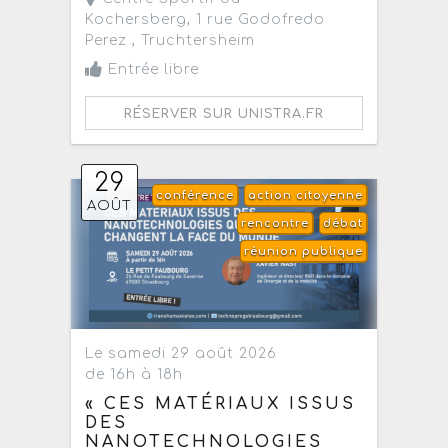
Kochersberg, 1 rue Godofredo
Perez ,
Truchtersheim
Entrée libre
RÉSERVER SUR UNISTRA.FR
29
conférence
action citoyenne
AOÛT
rencontre
débat
réunion publique
Le samedi 29 août 2026
de 16h à 18h
« CES MATÉRIAUX ISSUS
DES
NANOTECHNOLOGIES