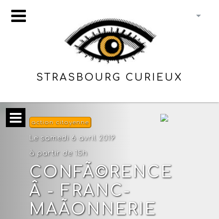
STRASBOURG CURIEUX
action citoyenne
Le samedi 6 avril 2019
à partir de 15h
CONFÃ©RENCE
Â - FRANC-
MAÃONNERIE