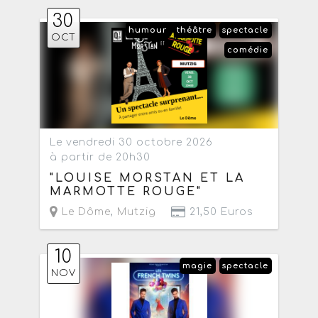
30
humour
théâtre
spectacle
OCT
comédie
Le vendredi 30 octobre 2026
à partir de 20h30
"LOUISE MORSTAN ET LA
MARMOTTE ROUGE"
Le Dôme
,
Mutzig
21,50 Euros
10
magie
spectacle
NOV