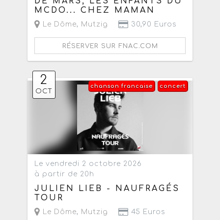
DE MARS, LES ENFANTS DU
MCDO... CHEZ MAMAN
Le Dôme
,
Mutzig
30,90 Euros
RÉSERVER SUR FNAC.COM
2
chanson francaise
concert
OCT
Le vendredi 2 octobre 2026
à partir de 20h
JULIEN LIEB - NAUFRAGÉS
TOUR
Le Dôme
,
Mutzig
45 Euros