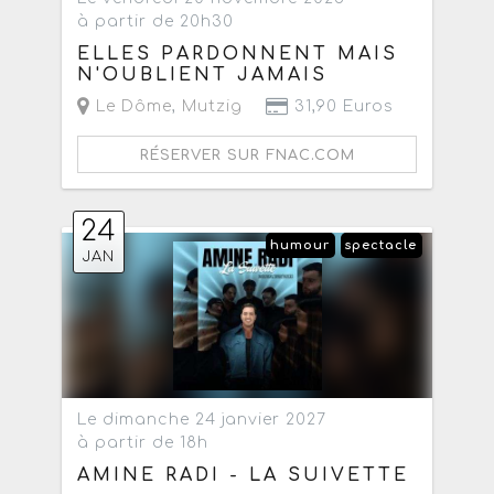
à partir de 20h30
ELLES PARDONNENT MAIS
N'OUBLIENT JAMAIS
Le Dôme
,
Mutzig
31,90 Euros
RÉSERVER SUR FNAC.COM
24
humour
spectacle
JAN
Le dimanche 24 janvier 2027
à partir de 18h
AMINE RADI - LA SUIVETTE