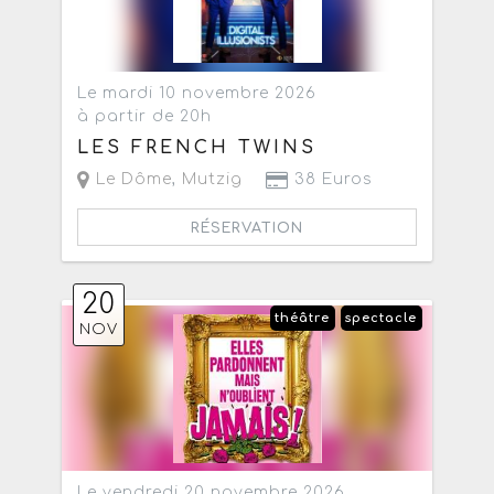
Le mardi 10 novembre 2026
à partir de 20h
LES FRENCH TWINS
Le Dôme
,
Mutzig
38 Euros
RÉSERVATION
20
théâtre
spectacle
NOV
Le vendredi 20 novembre 2026