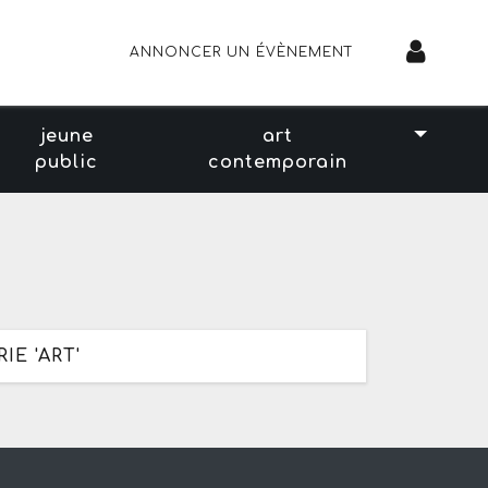
ANNONCER UN ÉVÈNEMENT
jeune
art
public
contemporain
E 'ART'