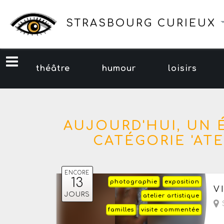
STRASBOURG CURIEUX
théâtre
humour
loisirs
AUJOURD'HUI, UN
CATÉGORIE 'ATE
ENCORE
13
photographie
exposition
Du
V
JOURS
atelier artistique
- 
S
familles
visite commentée