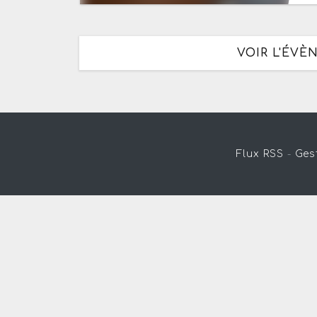
VOIR L'ÉVÈ
Flux RSS
-
Ges