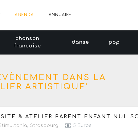
AGENDA
ANNUAIRE
chanson
danse
pop
francaise
 ÉVÈNEMENT DANS LA
LIER ARTISTIQUE'
 mercredi 22 juillet au mercredi 19 août 2026
à partir d
ISITE & ATELIER PARENT-ENFANT NUL SO
Prochaine date le mercredi 12 août 2026
timultania
,
Strasbourg
5 Euros