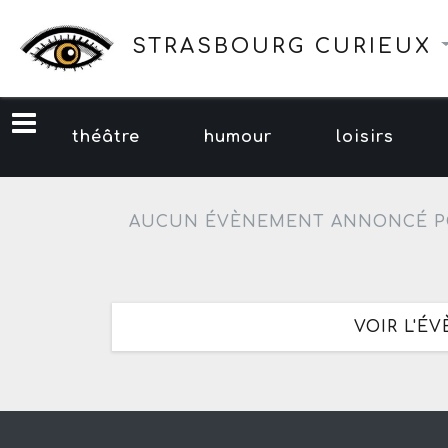
STRASBOURG CURIEUX
théâtre
humour
loisirs
AUCUN ÉVÈNEMENT ANNONCÉ P
VOIR L'É