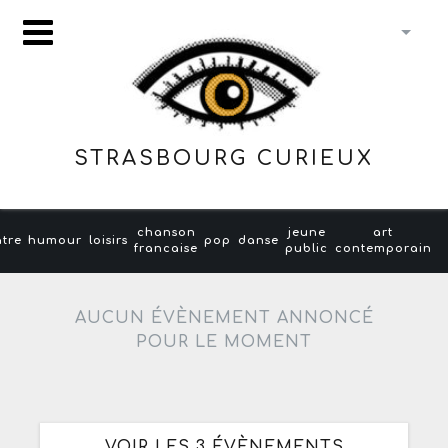
STRASBOURG CURIEUX
chanson
jeune
art
âtre
humour
loisirs
pop
danse
francaise
public
contemporain
AUCUN ÉVÈNEMENT ANNONCÉ
POUR LE MOMENT
VOIR LES 3 ÉVÈNEMENTS