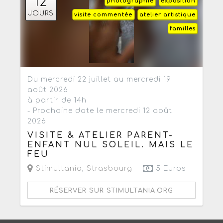
12
photographie
exposition
JOURS
visite commentée
atelier artistique
familles
Du mercredi 22 juillet au mercredi 19
août 2026
à partir de 14h
- Prochaine date le mercredi 12 août
2026
VISITE & ATELIER PARENT-
ENFANT NUL SOLEIL. MAIS LE
FEU
Stimultania
,
Strasbourg
5 Euros
RÉSERVER SUR STIMULTANIA.ORG