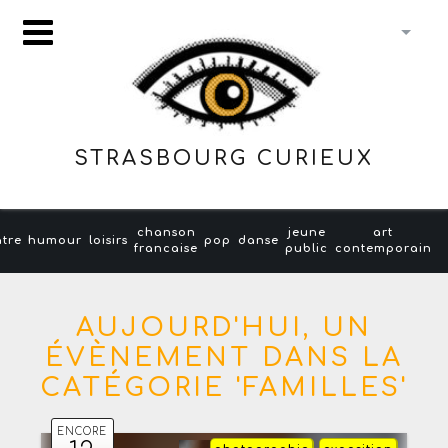
STRASBOURG CURIEUX
chanson
jeune
art
âtre
humour
loisirs
pop
danse
francaise
public
contemporain
AUJOURD'HUI, UN
ÉVÈNEMENT DANS LA
CATÉGORIE 'FAMILLES'
ENCORE