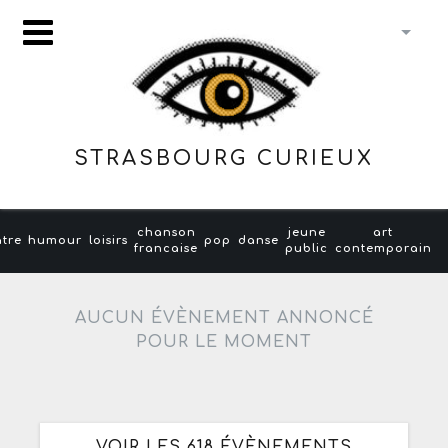
STRASBOURG CURIEUX
chanson
jeune
art
âtre
humour
loisirs
pop
danse
francaise
public
contemporain
AUCUN ÉVÈNEMENT ANNONCÉ
POUR LE MOMENT
VOIR LES 618 ÉVÈNEMENTS