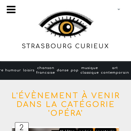
STRASBOURG CURIEUX
chanson
musique
art
re
humour
loisirs
danse
pop
francaise
classique
contemporain
L'ÉVÈNEMENT À VENIR
DANS LA CATÉGORIE
'OPÉRA'
2