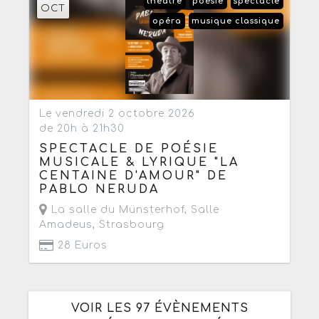
théâtre
poésie
spectacle
OCT
opéra
musique classique
Le vendredi 2 octobre 2026
de 20h à 21h30
SPECTACLE DE POÉSIE
MUSICALE & LYRIQUE "LA
CENTAINE D'AMOUR" DE
PABLO NERUDA
La salle du Münsterhof
, Salle
Amadeus,
Strasbourg
28 Euros
VOIR LES 97 ÉVÈNEMENTS