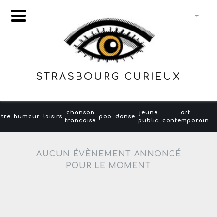
STRASBOURG CURIEUX
chanson
jeune
art
âtre
humour
loisirs
pop
danse
francaise
public
contemporain
AUCUN ÉVÈNEMENT ANNONCÉ
POUR LE MOMENT