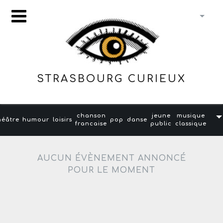
STRASBOURG CURIEUX
chanson
jeune
musique
héâtre
humour
loisirs
pop
danse
francaise
public
classique
AUCUN ÉVÈNEMENT ANNONCÉ
POUR LE MOMENT