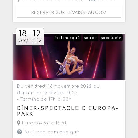
RÉSERVER SUR LEVAISSEAU.COM
18
12
bal masqué
soirée
spectacle
NOV
FÉV
Du vendredi 18 novembre 2022 au
dimanche 12 février 2023
- Terminé de 17h à 00h
DÎNER-SPECTACLE D’EUROPA-
PARK
Europa-Park
,
Rust
Tarif non communiqué