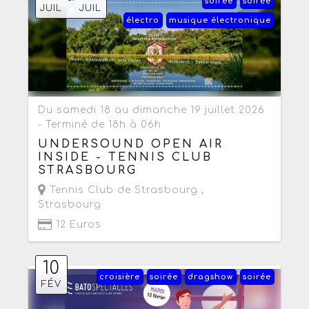
soirée
soirée
JUIL
JUIL
électro
musique électronique
Du samedi 18 au dimanche 19 juillet 2026
- Terminé de 18h à 06h
UNDERSOUND OPEN AIR
INSIDE - TENNIS CLUB
STRASBOURG
Tennis Club de Strasbourg ,
Strasbourg
12 Euros
10
croisière
soirée
dragshow
soirée
FÉV