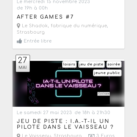
Le mercredi 15 novembre 2023
de 19h à 00h
AFTER GAMES #7
Le Shadok, fabrique du numérique
,
Strasbourg
Entrée libre
27
loisirs
jeu de piste
soirée
MAI
jeune public
Le samedi 27 mai 2023
de 18h à 21h30
JEU DE PISTE : I.A.-T-IL UN
PILOTE DANS LE VAISSEAU ?
Le Vaisseau
,
Strasbourg
3 Euros