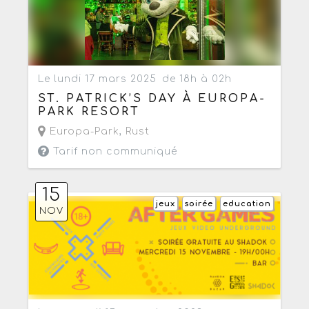
Le lundi 17 mars 2025
de 18h à 02h
ST. PATRICK’S DAY À EUROPA-
PARK RESORT
Europa-Park
,
Rust
Tarif non communiqué
15
jeux
soirée
education
NOV