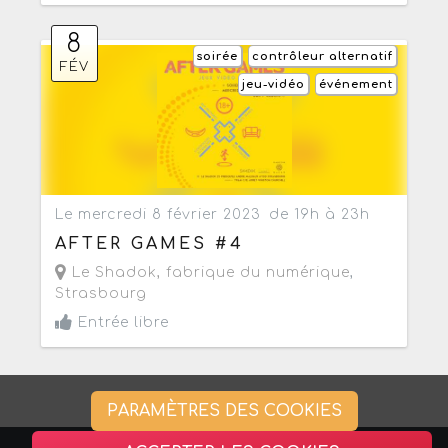
8
soirée
contrôleur alternatif
FÉV
jeu-vidéo
événement
Le mercredi 8 février 2023
de 19h à 23h
AFTER GAMES #4
Le Shadok, fabrique du numérique
,
Strasbourg
Entrée libre
PARAMÈTRES DES COOKIES