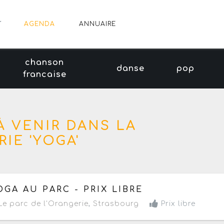
AGENDA
ANNUAIRE
chanson
danse
pop
francaise
À VENIR DANS LA
IE 'YOGA'
 dimanche 16 août 2026
OGA AU PARC - PRIX LIBRE
e parc de l'Orangerie
,
Strasbourg
Prix libre