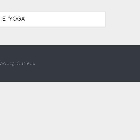
E 'YOGA'
sbourg Curieux