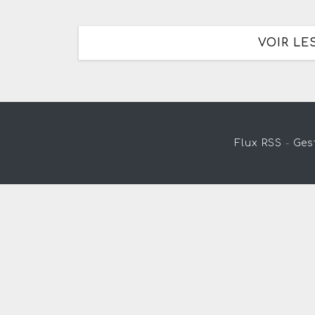
VOIR LE
Flux RSS
-
Ges