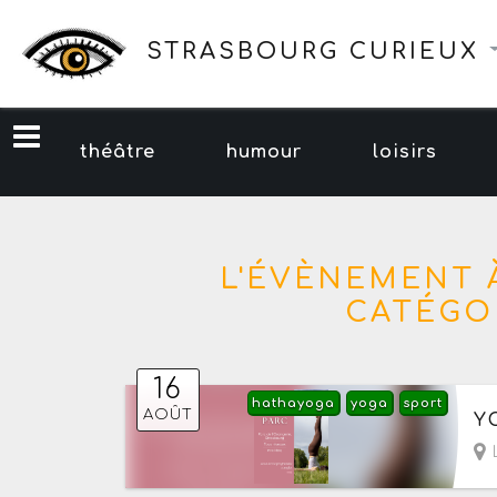
STRASBOURG CURIEUX
théâtre
humour
loisirs
L'ÉVÈNEMENT 
CATÉGOR
16
hathayoga
yoga
sport
Le
AOÛT
Y
L