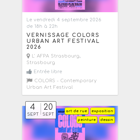
Le vendredi 4 septembre 2026
de 18h à 22h
VERNISSAGE COLORS
URBAN ART FESTIVAL
2026
L' AFPA Strasbourg
,
Strasbourg
Entrée libre
COLORS - Contemporary
Urban Art Festival
4
20
art de rue
exposition
SEPT
SEPT
peinture
dessin