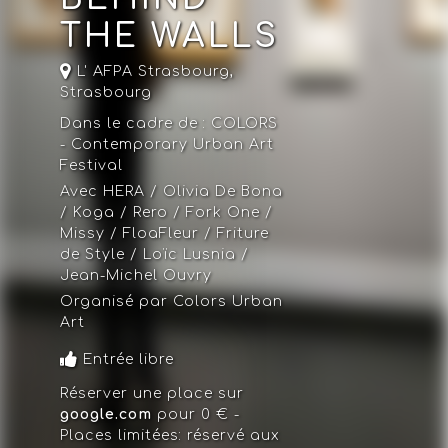
THE WALLS
L' AFPA Strasbourg
,
Strasbourg
Dans le cadre de :
COLORS
- Contemporary Urban Art
Festival
Avec HERA / Olivia De Bona
/ Koga / Rero / Fork One /
Missy / FloaFleur / Friture
de Style / Loïc Lusnia /
Jean-Michel Ouvry
Organisé par Colors Urban
Art
Entrée libre
Réserver une place sur
google.com
pour 0 € -
Places limitées: réservé aux