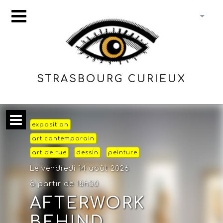
STRASBOURG CURIEUX
exposition
art contemporain
art de rue
dessin
peinture
Le vendredi 14 août 2026
à partir de 18h30
AFTERWORK
BEHIND