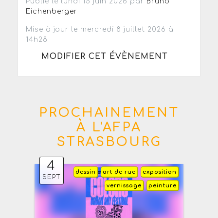
Publié le lundi 15 juin 2026 par
Bruno
Eichenberger
Mise à jour le mercredi 8 juillet 2026 à
14h28
MODIFIER CET ÉVÈNEMENT
PROCHAINEMENT
À L'AFPA
STRASBOURG
4
dessin
art de rue
exposition
SEPT
vernissage
peinture