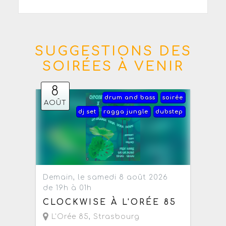
SUGGESTIONS DES
SOIRÉES À VENIR
8
drum and bass
soirée
AOÛT
dj set
ragga jungle
dubstep
Demain, le samedi 8 août 2026
de 19h à 01h
CLOCKWISE À L'ORÉE 85
L'Orée 85
,
Strasbourg