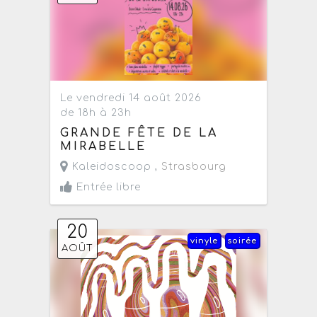
Le vendredi 14 août 2026
de 18h à 23h
GRANDE FÊTE DE LA
MIRABELLE
Kaleidoscoop ,
Strasbourg
Entrée libre
20
vinyle
soirée
AOÛT