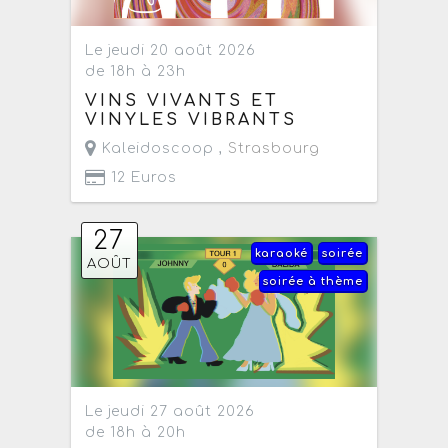
Le jeudi 20 août 2026
de 18h à 23h
VINS VIVANTS ET
VINYLES VIBRANTS
Kaleidoscoop ,
Strasbourg
12 Euros
27
karaoké
soirée
AOÛT
soirée à thème
Le jeudi 27 août 2026
de 18h à 20h