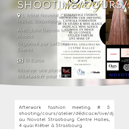
SHOOTING/COURS/A
L' hôtel Novotel Centre
Halles
,
Strasbourg
Avec Julie Decroix Miss
Alsace
Organisé par LetStras
Events
10 Euros
Réserver une place sur
billetweb.fr
pour 10 €
Afterwork fashion meeting # 5
shooting/cours/atelier/dédicace/live/dj
au Novotel Strasbourg Centre Halles,
4 quai Kléber à Strasbourg