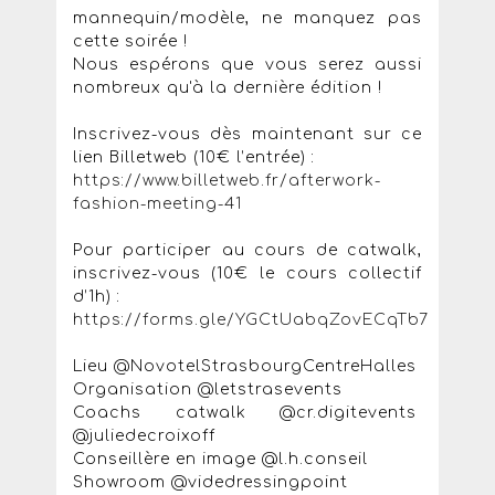
mannequin/modèle, ne manquez pas
cette soirée !
Nous espérons que vous serez aussi
nombreux qu'à la dernière édition !
Inscrivez-vous dès maintenant sur ce
lien Billetweb (10€ l’entrée) :
https://www.billetweb.fr/afterwork-
fashion-meeting-41
Pour participer au cours de catwalk,
inscrivez-vous (10€ le cours collectif
d’1h) :
https://forms.gle/YGCtUabqZovECqTb7
Lieu @NovotelStrasbourgCentreHalles
Organisation @letstrasevents
Coachs catwalk @cr.digitevents
@juliedecroixoff
Conseillère en image @l.h.conseil
Showroom @videdressingpoint