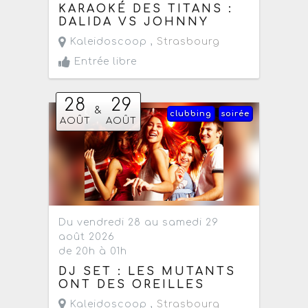
KARAOKÉ DES TITANS :
DALIDA VS JOHNNY
Kaleidoscoop ,
Strasbourg
Entrée libre
28
29
&
clubbing
soirée
AOÛT
AOÛT
Du vendredi 28 au samedi 29
août 2026
de 20h à 01h
DJ SET : LES MUTANTS
ONT DES OREILLES
Kaleidoscoop ,
Strasbourg