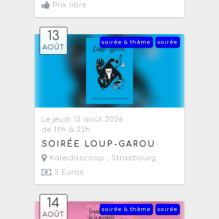
Prix libre
13
soirée à thème
soirée
AOÛT
Le jeudi 13 août 2026
de 19h à 22h
SOIRÉE LOUP-GAROU
Kaleidoscoop ,
Strasbourg
5 Euros
14
soirée à thème
soirée
AOÛT