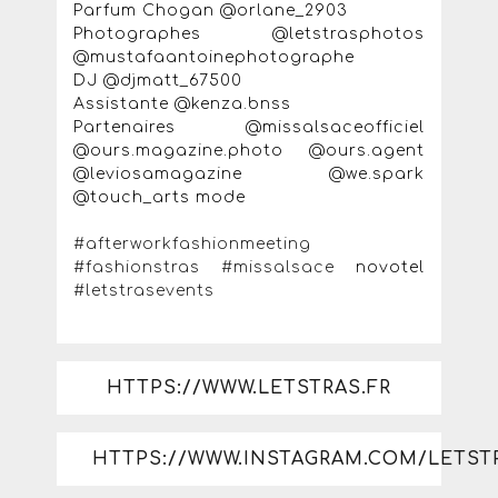
Parfum Chogan @orlane_2903
Photographes @letstrasphotos
@mustafaantoinephotographe
DJ @djmatt_67500
Assistante @kenza.bnss
Partenaires @missalsaceofficiel
@ours.magazine.photo @ours.agent
@leviosamagazine @we.spark
@touch_arts mode
#afterworkfashionmeeting
#fashionstras
#missalsace
novotel
#letstrasevents
HTTPS://WWW.LETSTRAS.FR
HTTPS://WWW.INSTAGRAM.COM/LETST