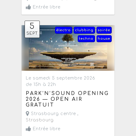
Entrée libre
5
électro
clubbing
soirée
SEPT
techno
house
Le samedi 5 septembre 2026
de 15h à 22h
PARK’N’SOUND OPENING
2026 — OPEN AIR
GRATUIT
Strasbourg centre ,
Strasbourg
Entrée libre