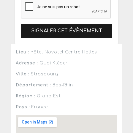
SIGNALER CET ÉVÈNEMENT
Lieu :
hôtel Novotel Centre Halles
Adresse :
Quai Kléber
Ville :
Strasbourg
Département :
Bas-Rhin
Région :
Grand Est
Pays :
France