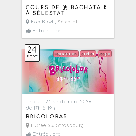
COURS DE 🕺 BACHATA 💃
À SÉLESTAT
Bad Bowl ,
Sélestat
Entrée libre
24
reparation
atelier
stage
SEPT
Le jeudi 24 septembre 2026
de 17h à 19h
BRICOLOBAR
L'Orée 85
,
Strasbourg
Entrée libre