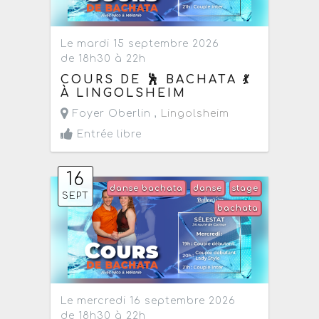
Le mardi 15 septembre 2026
de 18h30 à 22h
COURS DE 🕺 BACHATA 💃
À LINGOLSHEIM
Foyer Oberlin ,
Lingolsheim
Entrée libre
16
danse bachata
danse
stage
SEPT
bachata
Le mercredi 16 septembre 2026
de 18h30 à 22h