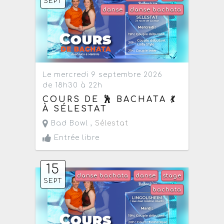
SEPT
danse
danse bachata
Le mercredi 9 septembre 2026
de 18h30 à 22h
COURS DE 🕺 BACHATA 💃
À SÉLESTAT
Bad Bowl ,
Sélestat
Entrée libre
15
danse bachata
danse
stage
SEPT
bachata