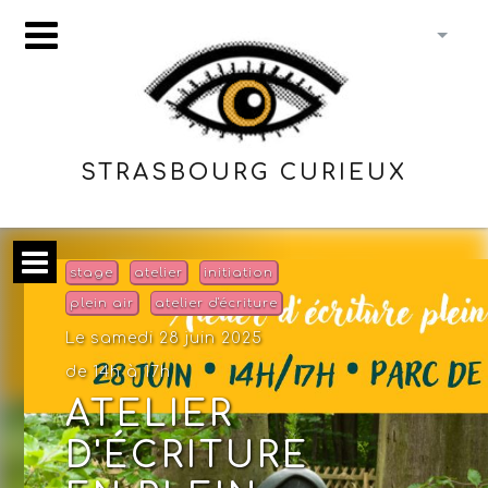
STRASBOURG CURIEUX
stage
atelier
initiation
plein air
atelier d'écriture
Le samedi 28 juin 2025
de 14h à 17h
ATELIER
D'ÉCRITURE