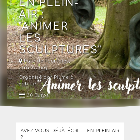
EN PLEIN-
AIR :
"ANIMER
LES
SCULPTURES"
Parc de Pourtalès
,
Strasbourg
Organisé par Plume à
Fabule
30 Euros
AVEZ-VOUS DÉJÀ ÉCRIT... EN PLEIN-AIR
?