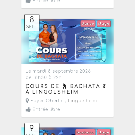
Entrée libre
8
danse
stage
SEPT
Le mardi 8 septembre 2026
de 18h30 à 22h
COURS DE 🕺 BACHATA 💃
À LINGOLSHEIM
Foyer Oberlin ,
Lingolsheim
Entrée libre
9
bachata
stage