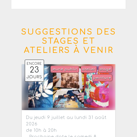
SUGGESTIONS DES
STAGES ET
ATELIERS À VENIR
ENCORE
23
jeune public
atelier
stage
JOURS
peinture
Du jeudi 9 juillet au lundi 31 août
2026
de 10h à 20h
- Prochaine date le samedi 8