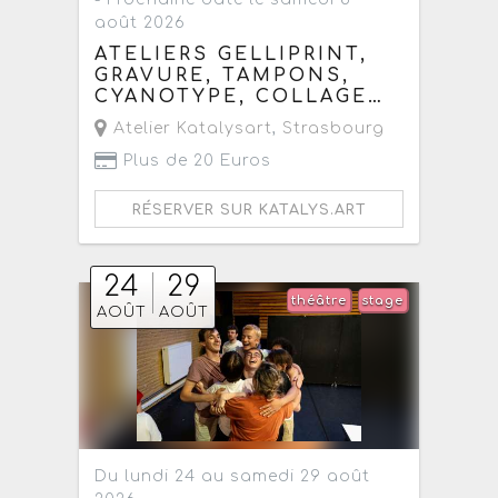
août 2026
ATELIERS GELLIPRINT,
GRAVURE, TAMPONS,
CYANOTYPE, COLLAGE…
Atelier Katalysart
,
Strasbourg
Plus de 20 Euros
RÉSERVER SUR KATALYS.ART
24
29
théâtre
stage
AOÛT
AOÛT
Du lundi 24 au samedi 29 août