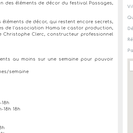
ion des éléments de décor du festival Passages,
Vi
Qu
 éléments de décor, qui restent encore secrets,
s de l’association Hama le castor production,
Dé
e Christophe Clerc, constructeur professionnel
Ré
Pa
ésents au moins sur une semaine pour pouvoir
nnes/semaine
h-18h
h-18h 18h
8h