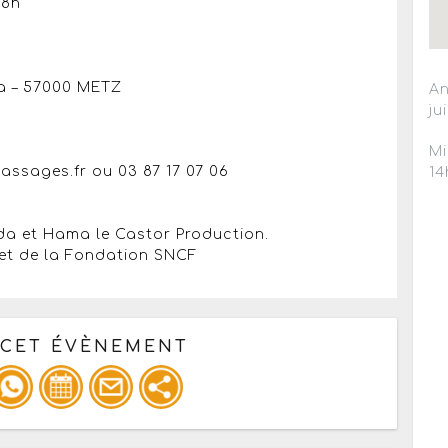
18h
da – 57000 METZ
An
ju
Mi
passages.fr ou 03 87 17 07 06
14
ida et Hama le Castor Production.
 et de la Fondation SNCF
 CET ÉVÈNEMENT
pour un : mail / forum / réseau social