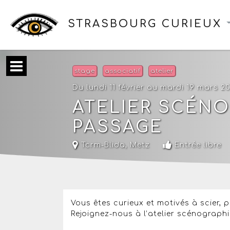
STRASBOURG CURIEUX
stage
associatif
atelier
Du lundi 11 février au mardi 19 mars 2
ATELIER SCÉNO
PASSAGE
Tcrm-Blida
,
Metz
Entrée libre
Vous êtes curieux et motivés à scier, 
Rejoignez-nous à l’atelier scénographi