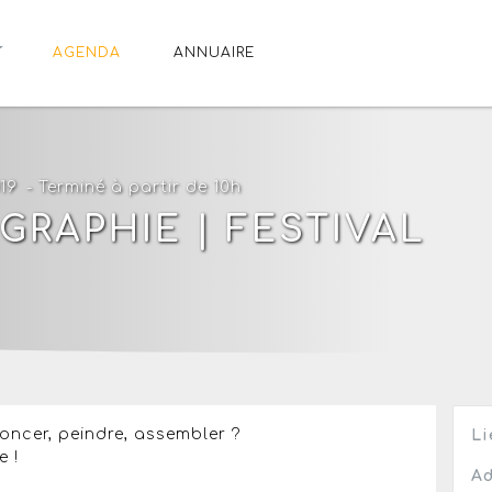
AGENDA
ANNUAIRE
019
- Terminé à partir de 10h
GRAPHIE | FESTIVAL
poncer, peindre, assembler ?
Li
e !
Ad