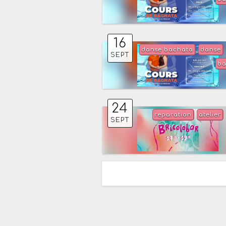
16
danse bachata
danse
SEPT
ba
24
reparation
atelier
SEPT