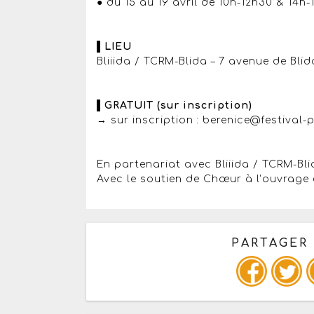
● du 15 au 19 avril de 10h-12h30 & 14h-
▌LIEU
Bliiida / TCRM-Blida – 7 avenue de Bli
▌GRATUIT (sur inscription)
→ sur inscription : berenice@festival-
En partenariat avec Bliiida / TCRM-Bl
Avec le soutien de Chœur à l’ouvrage
PARTAGER
Copiez les infos ci-dessous 