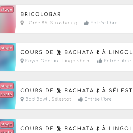
stage
Le jeudi 27 août 2026
de 17h à 19h
BRICOLOBAR
L'Orée 85
,
Strasbourg
Entrée libre
stage
Le mardi 8 septembre 2026
de 18h30 à 22h
COURS DE 🕺 BACHATA 💃 À LINGO
Foyer Oberlin ,
Lingolsheim
Entrée libre
stage
Le mercredi 9 septembre 2026
de 18h30 à 22h
COURS DE 🕺 BACHATA 💃 À SÉLES
achata
Bad Bowl ,
Sélestat
Entrée libre
stage
Le mardi 15 septembre 2026
de 18h30 à 22h
COURS DE 🕺 BACHATA 💃 À LINGO
chata