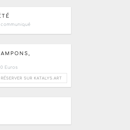
ne aujourd'hui
ÉTÉ
n communiqué
à 20h
 TAMPONS,
20 Euros
RÉSERVER SUR KATALYS.ART
à 17h30