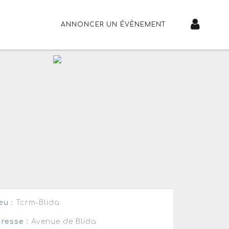
ANNONCER UN ÉVÈNEMENT
eu :
Tcrm-Blida
resse :
Avenue de Blida