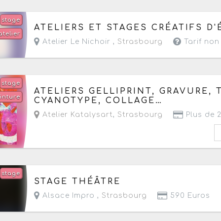
stage
Du jeudi 11 juin au vendredi 7 août 2026
- Termi
ATELIERS ET STAGES CRÉATIFS D'
atelier
Atelier Le Nichoir ,
Strasbourg
Tarif no
stage
Du jeudi 9 juillet au lundi 31 août 2026
de 10h 
ATELIERS GELLIPRINT, GRAVURE,
inture
- Prochaine date le vendredi 7 août 2026
CYANOTYPE, COLLAGE…
Atelier Katalysart
,
Strasbourg
Plus de 
stage
Du lundi 24 au samedi 29 août 2026
de 09h30 
STAGE THÉÂTRE
Alsace Impro ,
Strasbourg
590 Euros