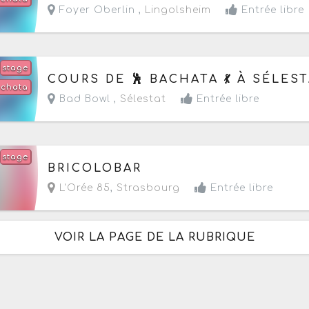
Foyer Oberlin ,
Lingolsheim
Entrée libre
stage
Le mercredi 16 septembre 2026
de 18h30 à 22h
COURS DE 🕺 BACHATA 💃 À SÉLES
chata
Bad Bowl ,
Sélestat
Entrée libre
stage
Le jeudi 24 septembre 2026
de 17h à 19h
BRICOLOBAR
L'Orée 85
,
Strasbourg
Entrée libre
VOIR LA PAGE DE LA RUBRIQUE