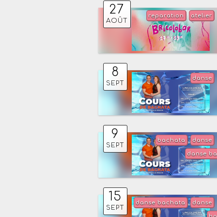
27
reparation
atelier
AOÛT
8
danse
SEPT
9
bachata
danse
SEPT
danse b
15
danse bachata
danse
SEPT
ba