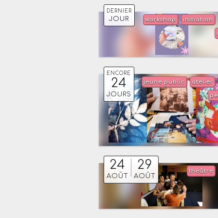
DERNIER
JOUR
workshop
initiation
ENCORE
24
jeune public
atelier
JOURS
pe
24
29
théâtre
AOÛT
AOÛT