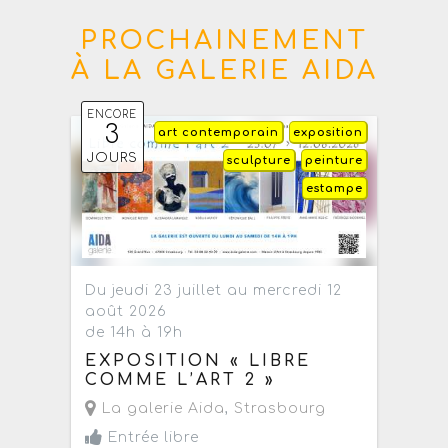
PROCHAINEMENT
À LA GALERIE AIDA
ENCORE
3
art contemporain
exposition
JOURS
sculpture
peinture
estampe
Du jeudi 23 juillet au mercredi 12
août 2026
de 14h à 19h
EXPOSITION « LIBRE
COMME L’ART 2 »
La galerie Aida
,
Strasbourg
Entrée libre