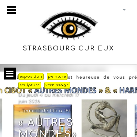
STRASBOURG CURIEUX
exposition
peinture
sculpture
vernissage
Du jeudi 4 au mercredi 17
juin 2026
- Terminé de 14h à 19h
« AUTRES
MONDES»