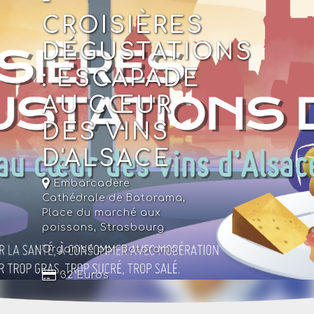
CROISIÈRES
DÉGUSTATIONS
: ESCAPADE
AU CŒUR
DES VINS
D'ALSACE
Embarcadère
Cathédrale de Batorama,
Place du marché aux
poissons,
Strasbourg
Organisé par Batorama
32 Euros