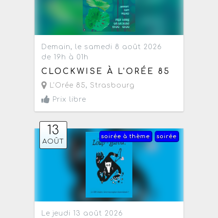
Demain, le samedi 8 août 2026
de 19h à 01h
CLOCKWISE À L'ORÉE 85
L'Orée 85
,
Strasbourg
Prix libre
13
soirée à thème
soirée
AOÛT
Le jeudi 13 août 2026