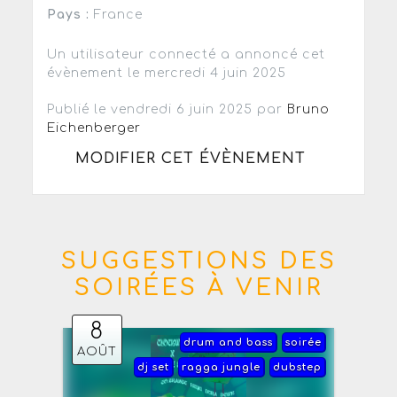
Pays :
France
Un utilisateur connecté a annoncé cet
évènement le mercredi 4 juin 2025
Publié le vendredi 6 juin 2025 par
Bruno
Eichenberger
MODIFIER CET ÉVÈNEMENT
SUGGESTIONS DES
SOIRÉES À VENIR
8
drum and bass
soirée
AOÛT
dj set
ragga jungle
dubstep