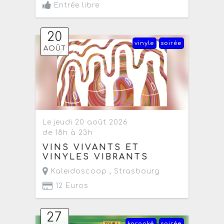
Entrée libre
20
vinyle
soirée
AOÛT
Le jeudi 20 août 2026
de 18h à 23h
VINS VIVANTS ET
VINYLES VIBRANTS
Kaleidoscoop ,
Strasbourg
12 Euros
27
karaoké
soirée