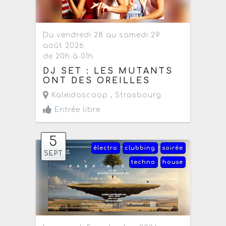
Du vendredi 28 au samedi 29
août 2026
de 20h à 01h
DJ SET : LES MUTANTS
ONT DES OREILLES
Kaleidoscoop ,
Strasbourg
Entrée libre
5
électro
clubbing
soirée
SEPT
techno
house