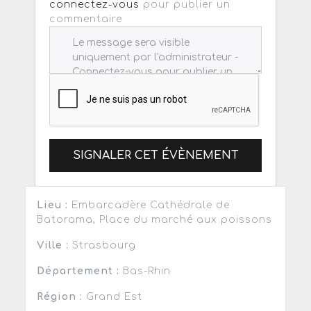
connectez-vous
pour publier un
commentaire
SIGNALER CET ÉVÈNEMENT
Lieu :
Embarcadère Cathédrale de
Batorama, Place du marché aux poissons
Ville :
Strasbourg
Département :
Bas-Rhin
Région :
Grand Est