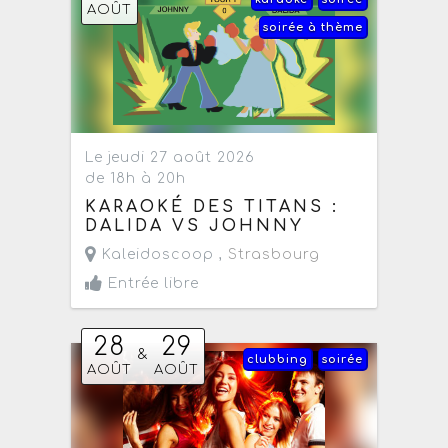
AOÛT
soirée à thème
Le jeudi 27 août 2026
de 18h à 20h
KARAOKÉ DES TITANS :
DALIDA VS JOHNNY
Kaleidoscoop ,
Strasbourg
Entrée libre
28
29
&
clubbing
soirée
AOÛT
AOÛT