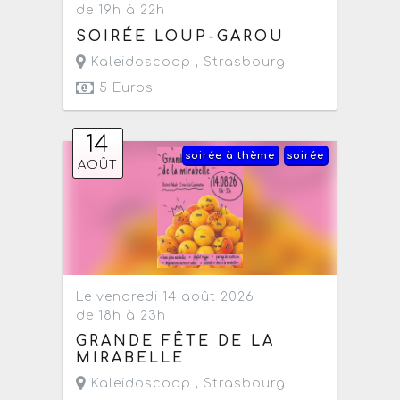
de 19h à 22h
SOIRÉE LOUP-GAROU
Kaleidoscoop ,
Strasbourg
5 Euros
14
soirée à thème
soirée
AOÛT
Le vendredi 14 août 2026
de 18h à 23h
GRANDE FÊTE DE LA
MIRABELLE
Kaleidoscoop ,
Strasbourg