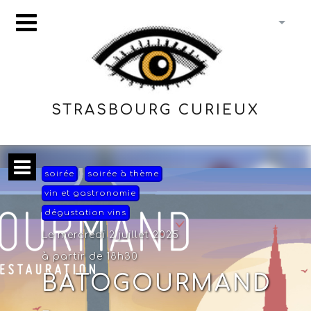
STRASBOURG CURIEUX
soirée
soirée à thème
vin et gastronomie
dégustation vins
Le mercredi 2 juillet 2025
à partir de 18h30
BATOGOURMAND
-