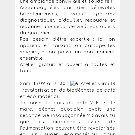
une ambiance conviviale et solidaire !
Accompagné·es par des bénévoles
bricoleur·euses, vous pourrez
diagnostiquer, bidouiller, recoudre et
redonner une seconde vie à vos objets
du quotidien.
Pas besoin d’être expert·e : ici, on
apprend en faisant, on partage les
savoirs, et on passe un bon moment
ensemble.
Atelier gratuit et ouvert à toutes et
tous
__________________________
Sam. 13.09 à 17h30 :
Atelier CirculR
: revalorisation de biodéchets de café
en éco-matériau
Toi aussi tu bois du café ? Et si le
marc, déchet quotidien avait une
seconde vie insoupçonnée ? Savais-tu
que les biodéchets issus de
l’alimentation peuvent être revalorisés
en un super éco-matériau pour