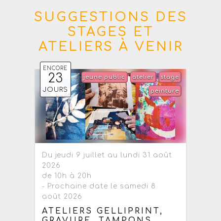
SUGGESTIONS DES
STAGES ET
ATELIERS À VENIR
ENCORE
23
jeune public
atelier
stage
JOURS
peinture
Du jeudi 9 juillet au lundi 31 août
2026
de 10h à 20h
- Prochaine date le samedi 8
août 2026
ATELIERS GELLIPRINT,
GRAVURE, TAMPONS,