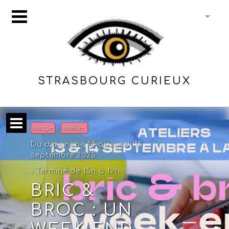
STRASBOURG CURIEUX
stage
atelier
Du dimanche 14 au lundi 15
septembre 2025
- Terminé de 15h à 19h
BRIC &
BROC : UN