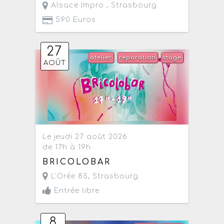
Alsace Impro ,
Strasbourg
590 Euros
27
atelier
reparation
stage
AOÛT
Le jeudi 27 août 2026
de 17h à 19h
BRICOLOBAR
L'Orée 85
,
Strasbourg
Entrée libre
8