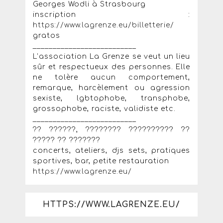
Georges Wodli à Strasbourg
inscription :
https://www.lagrenze.eu/billetterie/
gratos
__________________________
L’association La Grenze se veut un lieu
sûr et respectueux des personnes. Elle
ne tolère aucun comportement,
remarque, harcèlement ou agression
sexiste, lgbtophobe, transphobe,
grossophobe, raciste, validiste etc.
__________________________
?? ??????, ???????? ?????????? ??
????? ?? ???????
concerts, ateliers, djs sets, pratiques
sportives, bar, petite restauration
https://www.lagrenze.eu/
HTTPS://WWW.LAGRENZE.EU/