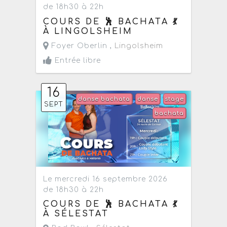
de 18h30 à 22h
COURS DE 🕺 BACHATA 💃
À LINGOLSHEIM
Foyer Oberlin ,
Lingolsheim
Entrée libre
16
danse bachata
danse
stage
SEPT
bachata
Le mercredi 16 septembre 2026
de 18h30 à 22h
COURS DE 🕺 BACHATA 💃
À SÉLESTAT