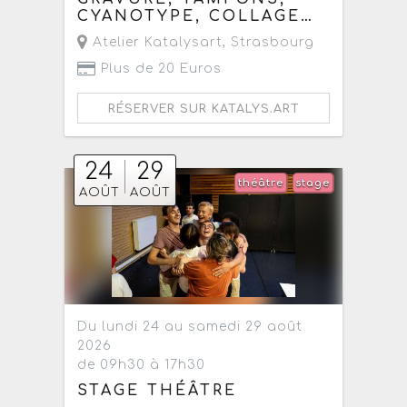
CYANOTYPE, COLLAGE…
Atelier Katalysart
,
Strasbourg
Plus de 20 Euros
RÉSERVER SUR KATALYS.ART
24
29
théâtre
stage
AOÛT
AOÛT
Du lundi 24 au samedi 29 août
2026
de 09h30 à 17h30
STAGE THÉÂTRE