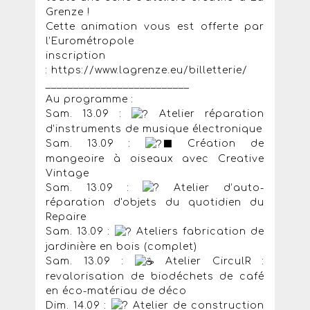
Grenze !
Cette animation vous est offerte par
l’Eurométropole
inscription
: https://www.lagrenze.eu/billetterie/
__________________________
Au programme :
Sam. 13.09 :
​ Atelier réparation
d’instruments de musique électronique
Sam. 13.09 :
​ Création de
mangeoire à oiseaux avec Creative
Vintage
Sam. 13.09 :
​ Atelier d’auto-
réparation d'objets du quotidien du
Repaire
Sam. 13.09 :
Ateliers fabrication de
jardinière en bois (complet)
Sam. 13.09 :
​ Atelier CirculR :
revalorisation de biodéchets de café
en éco-matériau de déco
Dim. 14.09 :
​ Atelier de construction