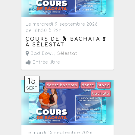
Le mercredi 9 septembre 2026
de 18h30 à 22h
COURS DE 🕺 BACHATA 💃
À SÉLESTAT
Bad Bowl ,
Sélestat
Entrée libre
15
danse bachata
danse
stage
SEPT
bachata
Le mardi 15 septembre 2026