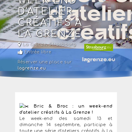
WEEK-END
D'ATELIER
CRÉATIFS À
LA GRENZE
La Grenze
,
Strasbourg
Entrée libre
Réserver une place sur
lagrenze.eu
Bric & Broc : un week-end
d'atelier créatifs à La Grenze !
Le week-end des samedi 13 et
dimanche 14 septembre, participe à
toute une série d'ateliers créatifs à La