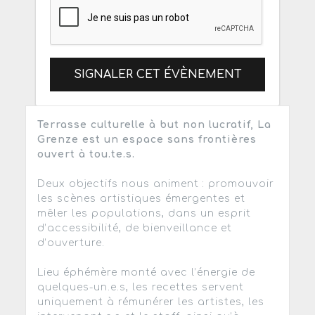
SIGNALER CET ÉVÈNEMENT
Terrasse culturelle à but non lucratif, La
Grenze est un espace sans frontières
ouvert à tou.te.s.
Deux objectifs nous animent : promouvoir
les scènes artistiques émergentes et
mêler les populations, dans un esprit
d’accessibilité, de bienveillance et
d’ouverture.
Lieu éphémère monté avec l’énergie de
quelques-un.e.s, les recettes servent
uniquement à rémunérer les artistes, les