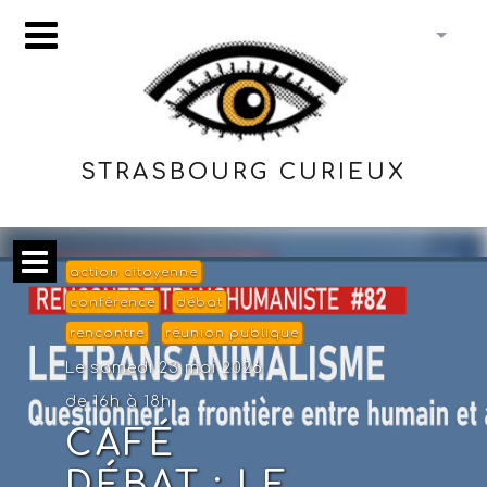
STRASBOURG CURIEUX
action citoyenne
conférence
débat
rencontre
réunion publique
Le samedi 23 mai 2026
de 16h à 18h
CAFÉ
DÉBAT : LE