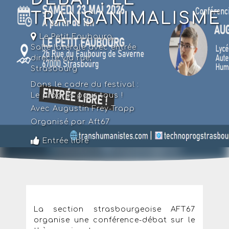
TRANSANIMALISME
Le Petit Faubourg
,
Salle latérale avec entrée
directe via rue,
Strasbourg
Dans le cadre du festival :
Le progrès pour tous !
Avec Augustin Frey-Trapp
Organisé par Aft67
Entrée libre
La section strasbourgeoise AFT67
organise une conférence-débat sur le