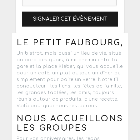
SIGNALER CET ÉVÈNEMENT
LE PETIT FAUBOURG,
Un bistrot, mais aussi un lieu de vie, situé
au bord des quais, à mi-chemin entre la
gare et la place Kléber, qui vous accueille
pour un café, un plat du jour, un dîner ou
simplement pour boire un verre. Notre fil
conducteur : les liens, les fêtes de famille,
les grandes tablées, les amis, toujours
réunis autour de produits, d'une recette.
Voilà pourquoi nous restaurons.
NOUS ACCUEILLONS
LES GROUPES
Pour vos anniversaires, les repas