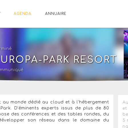
AGENDA
ANNUAIRE
erminé
EUROPA-PARK RESORT
ommuniqué
t au monde dédié au cloud et à l'hébergement
Au
Park. D’éminents experts issus de plus de 80
et
pose des conférences et des tables rondes, du
be
e développer son réseau dans le domaine du
5 
na