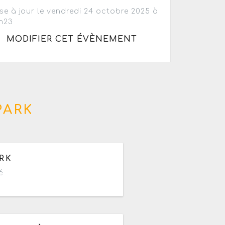
se à jour le vendredi 24 octobre 2025 à
h23
MODIFIER CET ÉVÈNEMENT
PARK
e 09h à 23h59
RK
é