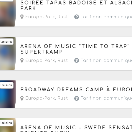
Du vendredi 24 juillet au samedi 22 août 2026
SOIRÉE TAPAS BADOISE ET ALSAC
PARK
Europa-Park
,
Rust
Tarif non communiqu
loisirs
Le dimanche 9 août 2026
de 09h à 22h
ARENA OF MUSIC “TIME TO TRAP”
SUPERTRAMP
Europa-Park
,
Rust
Tarif non communiqu
loisirs
Du samedi 15 au vendredi 21 août 2026
à parti
BROADWAY DREAMS CAMP À EURO
Europa-Park
,
Rust
Tarif non communiqu
loisirs
Le dimanche 16 août 2026
de 09h à 22h
ARENA OF MUSIC - SWEDE SENSAT