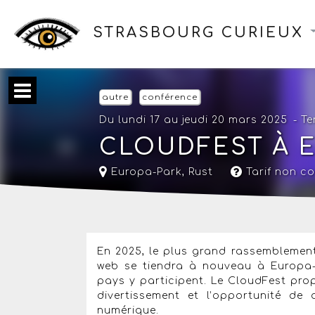
STRASBOURG CURIEUX
autre
conférence
Du lundi 17 au jeudi 20 mars 2025
- T
CLOUDFEST À 
Europa-Park
,
Rust
Tarif non c
En 2025, le plus grand rassemblemen
web se tiendra à nouveau à Europa-
pays y participent. Le CloudFest pro
divertissement et l’opportunité d
numérique.