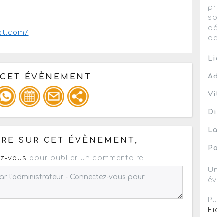
pr
sp
dé
est.com/
de
Li
 CET ÉVÈNEMENT
Ad
Vi
Di
pour un : mail / forum / réseau social
La
RE SUR CET ÉVÈNEMENT,
Pa
z-vous
pour publier un commentaire
Un
év
Pu
Ei