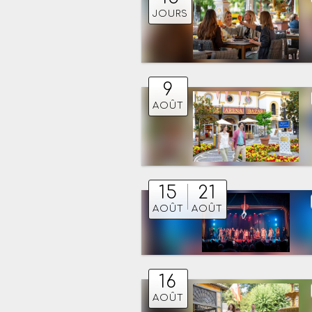
JOURS
9
AOÛT
15
21
AOÛT
AOÛT
16
AOÛT