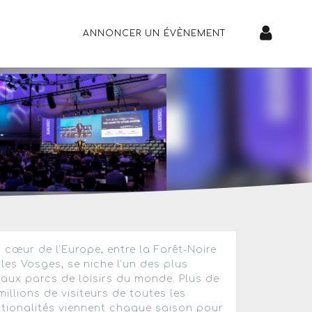
ANNONCER UN ÉVÈNEMENT
 cœur de l’Europe, entre la Forêt-Noire
 les Vosges, se niche l’un des plus
aux parcs de loisirs du monde. Plus de
millions de visiteurs de toutes les
tionalités viennent chaque saison pour