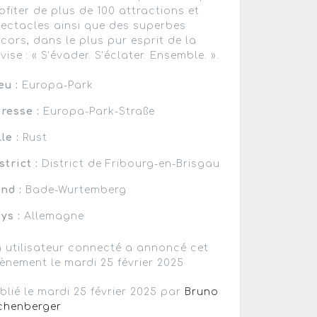
ofiter de plus de 100 attractions et
ectacles ainsi que des superbes
cors, dans le plus pur esprit de la
vise : « S’évader. S’éclater. Ensemble. ».
eu :
Europa-Park
resse :
Europa-Park-Straße
lle :
Rust
strict :
District de Fribourg-en-Brisgau
nd :
Bade-Wurtemberg
ys :
Allemagne
 utilisateur connecté a annoncé cet
ènement le mardi 25 février 2025
blié le mardi 25 février 2025 par
Bruno
chenberger