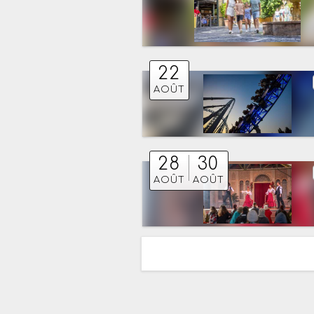
22
AOÛT
28
30
AOÛT
AOÛT