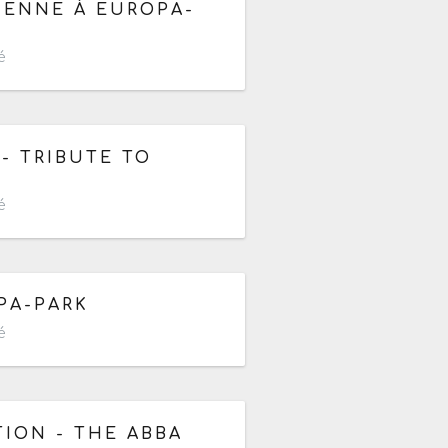
de 19h à 22h
IENNE À EUROPA-
é
 - TRIBUTE TO
é
r de 12h
PA-PARK
é
ION - THE ABBA