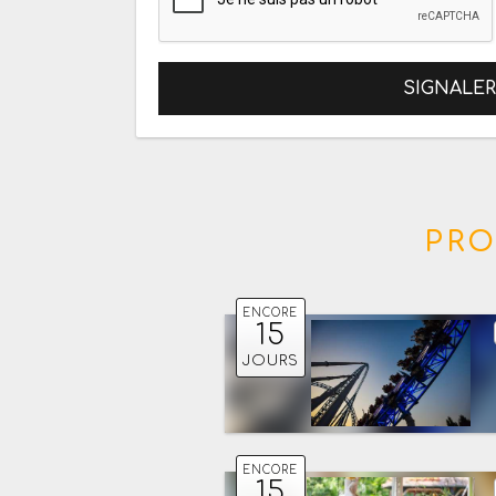
SIGNALE
PRO
ENCORE
15
JOURS
ENCORE
15