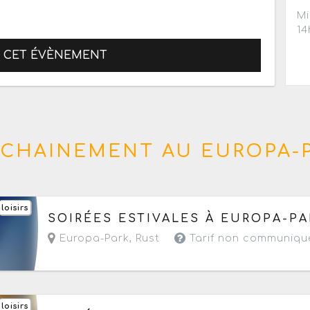
Mi
14
R CET ÉVÈNEMENT
CHAINEMENT AU EUROPA-
loisirs
Du samedi 18 juillet au samedi 22 août 2026
d
SOIRÉES ESTIVALES À EUROPA-PA
Europa-Park
,
Rust
Tarif non communiqu
loisirs