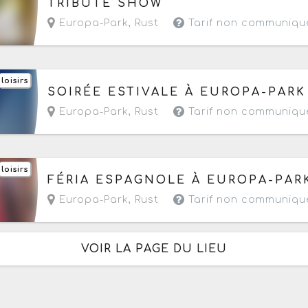
TRIBUTE SHOW
Europa-Park
,
Rust
Tarif non communiqu
loisirs
Le samedi 22 août 2026
de 09h à 23h59
SOIRÉE ESTIVALE À EUROPA-PARK
Europa-Park
,
Rust
Tarif non communiqu
loisirs
Du vendredi 28 au dimanche 30 août 2026
de 
FÉRIA ESPAGNOLE À EUROPA-PAR
Europa-Park
,
Rust
Tarif non communiqu
VOIR LA PAGE DU LIEU