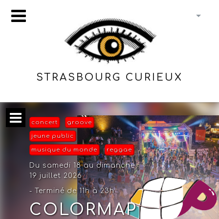
STRASBOURG CURIEUX
concert
groove
jeune public
musique du monde
reggae
Du samedi 18 au dimanche
19 juillet 2026
- Terminé de 11h à 23h
COLORMAP