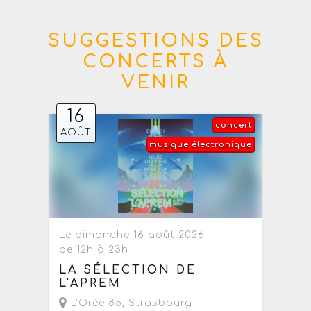
SUGGESTIONS DES
CONCERTS À
VENIR
16
concert
AOÛT
musique électronique
Le dimanche 16 août 2026
de 12h à 23h
LA SÉLECTION DE
L'APREM
L'Orée 85
,
Strasbourg