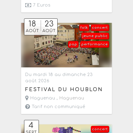
7 Euros
18
23
folk
concert
AOÛT
AOÛT
jeune public
pop
performance
Du mardi 18 au dimanche 23
août 2026
FESTIVAL DU HOUBLON
Haguenau ,
Haguenau
Tarif non communiqué
4
concert
SEPT