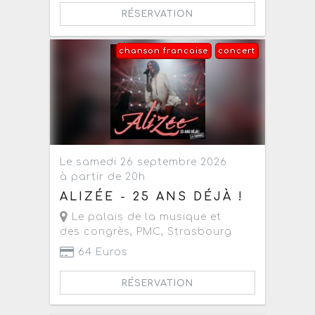
RÉSERVATION
chanson francaise
concert
Le samedi 26 septembre 2026
à partir de 20h
ALIZÉE - 25 ANS DÉJÀ !
Le palais de la musique et
des congrès, PMC
,
Strasbourg
64 Euros
RÉSERVATION