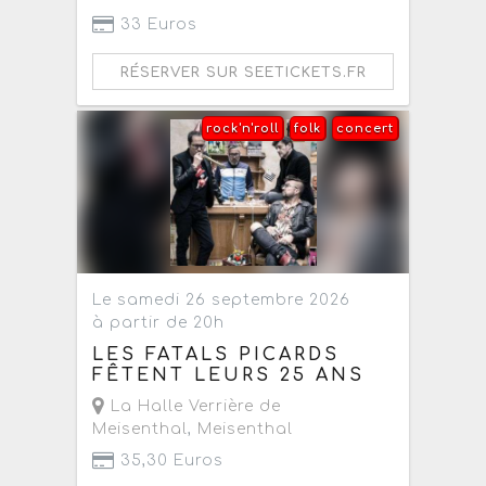
33 Euros
RÉSERVER SUR SEETICKETS.FR
rock'n'roll
folk
concert
Le samedi 26 septembre 2026
à partir de 20h
LES FATALS PICARDS
FÊTENT LEURS 25 ANS
La Halle Verrière de
Meisenthal
,
Meisenthal
35,30 Euros