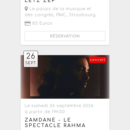
LETZ ZEP
Le palais de la musique et
des congrès, PMC
,
Strasbourg
85 Euros
RÉSERVATION
26
concert
SEPT
Le samedi 26 septembre 2026
à partir de 19h30
ZAMDANE - LE
SPECTACLE RAHMA