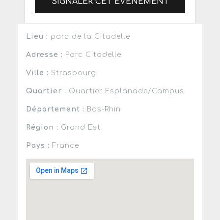
SIGNALER CET ÉVÈNEMENT
Lieu :
parc de la Citadelle
Adresse :
Parc Citadelle
Ville :
Strasbourg
Quartier :
Quartier Esplanade/Campus
Département :
Bas-Rhin
Région :
Grand Est
Pays :
France