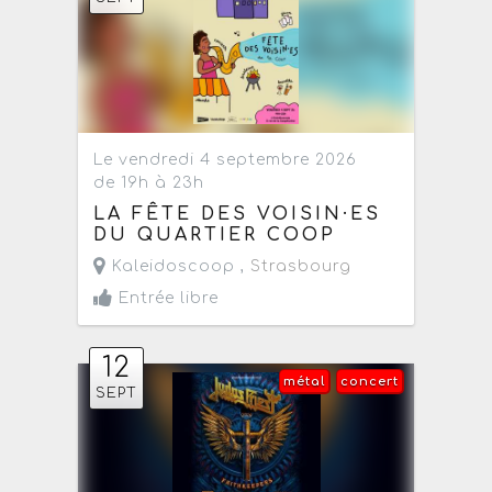
Le vendredi 4 septembre 2026
de 19h à 23h
LA FÊTE DES VOISIN·ES
DU QUARTIER COOP
Kaleidoscoop ,
Strasbourg
Entrée libre
12
métal
concert
SEPT