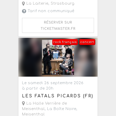
La Laiterie
,
Strasbourg
Tarif non communiqué
RÉSERVER SUR
TICKETMASTER.FR
rock français
concert
Le samedi 26 septembre 2026
à partir de 20h
LES FATALS PICARDS (FR)
La Halle Verrière de
Meisenthal
, La Boîte Noire,
Meisenthal