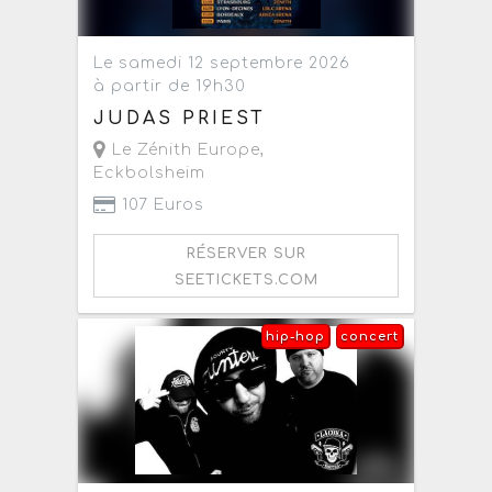
Le samedi 12 septembre 2026
à partir de 19h30
JUDAS PRIEST
Le Zénith Europe
,
Eckbolsheim
107 Euros
RÉSERVER SUR
SEETICKETS.COM
hip-hop
concert