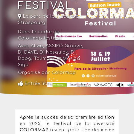
FESTIVAL
Le parc de la Citadelle
,
Strasbourg
Dans le cadre de :
Colormap festival
Avec Aliwu, ASSIKO Groove,
Dj DAVE, Dj Nesquick, Dj
Doog, Talima C et Mariaa
Siga
Organisé par Colormap
Entrée libre
Après le succès de sa première édition
en 2025, le festival de la diversité
COLORMAP
revient pour une deuxième