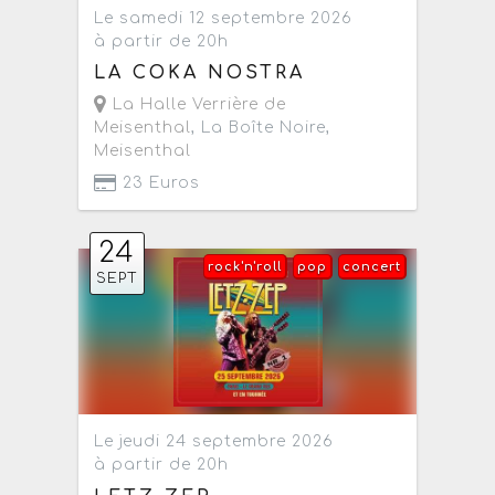
Le samedi 12 septembre 2026
à partir de 20h
LA COKA NOSTRA
La Halle Verrière de
Meisenthal
, La Boîte Noire,
Meisenthal
23 Euros
24
rock'n'roll
pop
concert
SEPT
Le jeudi 24 septembre 2026
à partir de 20h