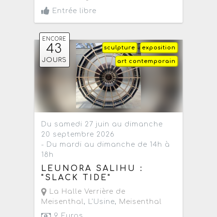
Entrée libre
ENCORE
43
sculpture
exposition
JOURS
art contemporain
Du samedi 27 juin au dimanche
20 septembre 2026
- Du mardi au dimanche de 14h à
18h
LEUNORA SALIHU :
"SLACK TIDE"
La Halle Verrière de
Meisenthal
, L'Usine,
Meisenthal
9 Euros