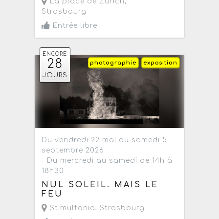
La place de Zurich
,
Strasbourg
Entrée libre
ENCORE
28
photographie
exposition
JOURS
Du vendredi 22 mai au samedi 5
septembre 2026
- Du mercredi au samedi de 14h à
18h30
NUL SOLEIL. MAIS LE
FEU
Stimultania
,
Strasbourg