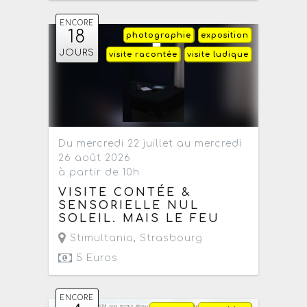
ENCORE
18
photographie
exposition
JOURS
visite racontée
visite ludique
Du mercredi 22 juillet au mercredi
26 août 2026
à partir de 10h
VISITE CONTÉE &
SENSORIELLE NUL
SOLEIL. MAIS LE FEU
Stimultania
,
Strasbourg
5 Euros
ENCORE