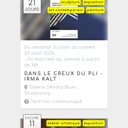
21
sculpture
exposition
JOURS
art contemporain
peinture
Du vendredi 3 juillet au samedi
29 août 2026
- Du mercredi au samedi à partir
de 18h
DANS LE CREUX DU PLI -
IRMA KALT
Galerie SAndra Blum ,
Strasbourg
Tarif non communiqué
ENCORE
11
atelier artistique
exposition