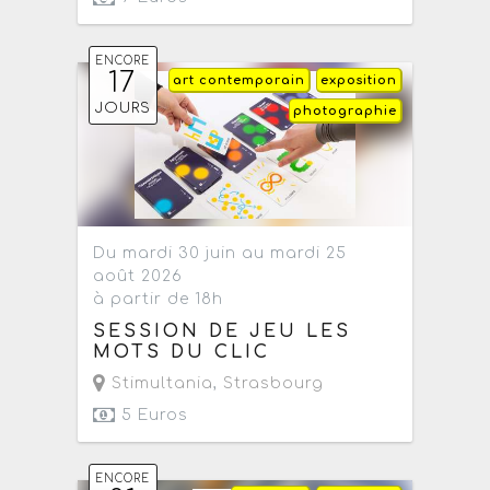
ENCORE
17
art contemporain
exposition
JOURS
photographie
Du mardi 30 juin au mardi 25
août 2026
à partir de 18h
SESSION DE JEU LES
MOTS DU CLIC
Stimultania
,
Strasbourg
5 Euros
ENCORE