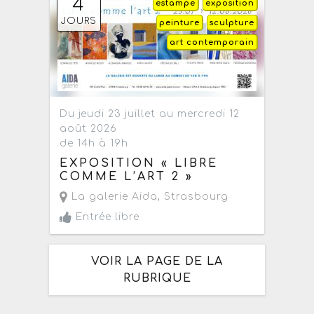
4
estampe
exposition
JOURS
peinture
sculpture
art contemporain
Du jeudi 23 juillet au mercredi 12
août 2026
de 14h à 19h
EXPOSITION « LIBRE
COMME L’ART 2 »
La galerie Aida
,
Strasbourg
Entrée libre
VOIR LA PAGE DE LA
RUBRIQUE