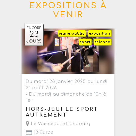
EXPOSITIONS À
VENIR
ENCORE
23
jeune public
exposition
JOURS
sport
science
Du mardi 28 janvier 2025 au lundi
31 août 2026
- Du mardi au dimanche de 10h à
18h
HORS-JEU! LE SPORT
AUTREMENT
Le Vaisseau
,
Strasbourg
12 Euros