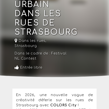
URBAIN
DANS LES
RUES DE
STRASBOURG
Dans les rues,
Strasbourg
Dans le cadre de :
Festival
NL Contest
Entrée libre
En 2026, une nouvelle vague de
créativité déferle sur les rues de
Strasbourg avec
COLORS City
!