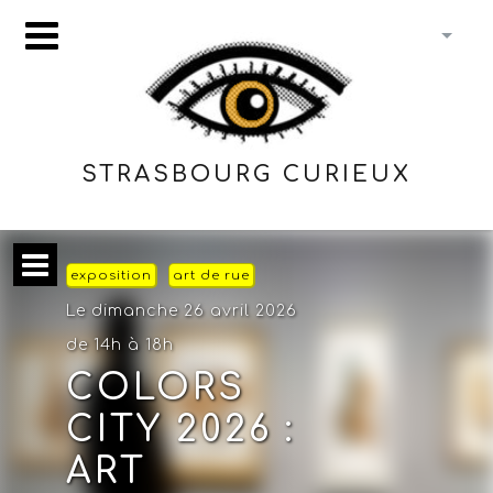
STRASBOURG CURIEUX
exposition
art de rue
Le dimanche 26 avril 2026
de 14h à 18h
COLORS
CITY 2026 :
ART