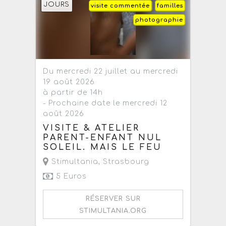
JOURS
visite commentée
familles
photographie
Du mercredi 22 juillet au mercredi
19 août 2026
à partir de 14h
- Prochaine date le mercredi 12
août 2026
VISITE & ATELIER
PARENT-ENFANT NUL
SOLEIL. MAIS LE FEU
Stimultania
,
Strasbourg
5 Euros
RÉSERVER SUR
STIMULTANIA.ORG