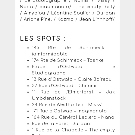
/ Le Studiographe / Nomis / Missy /
Nana / maqmanolo/ The empty Belly
/ Amypiou / Léontine Soulier / Durban
/ Ariane Pinel / Kozmo / Jean Linnhoff/
…
LES SPOTS :
145 Rte de Schirmeck –
iamformidable
174 Rte de Schirmeck – Toshke
Place d’Ostwald – Le
Studiographe
13 Rue d’Ostwald – Claire Boireau
37 Rue d’Ostwald – Chifumi
11 Rue de l’Elmerforst – Jak
Umbdenstock
24 Rue de Westhoffen – Missy
71 Rue d’Ostwad – maqmanolo
164 Rue du Général Leclerc – Nana
Rue de la Foret- Durban
1 Rue de la Chapelle – The empty