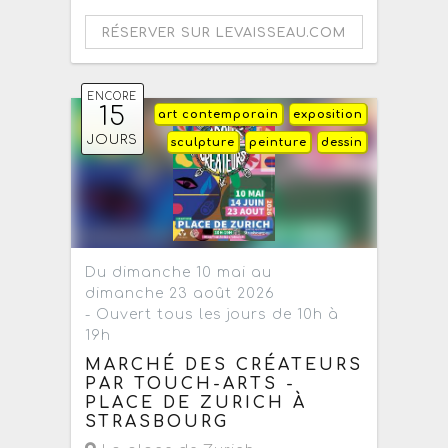
RÉSERVER SUR LEVAISSEAU.COM
ENCORE
15
art contemporain
exposition
JOURS
sculpture
peinture
dessin
Du dimanche 10 mai au
dimanche 23 août 2026
- Ouvert tous les jours de 10h à
19h
MARCHÉ DES CRÉATEURS
PAR TOUCH-ARTS -
PLACE DE ZURICH À
STRASBOURG