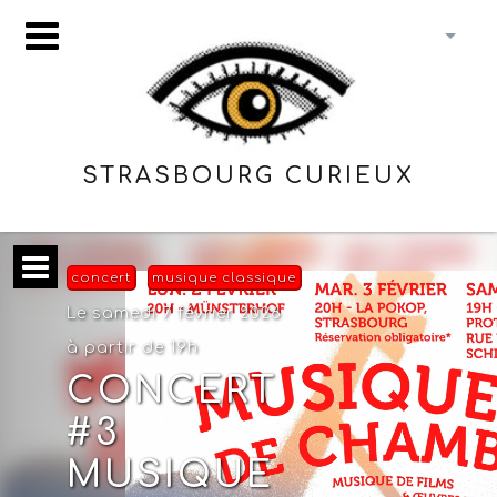
STRASBOURG CURIEUX
concert
musique classique
Le samedi 7 février 2026
à partir de 19h
CONCERT
#3
MUSIQUE