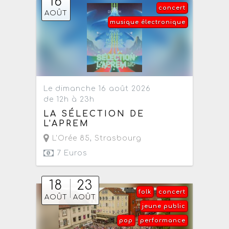
16
concert
AOÛT
musique électronique
Le dimanche 16 août 2026
de 12h à 23h
LA SÉLECTION DE
L'APREM
L'Orée 85
,
Strasbourg
7 Euros
18
23
folk
concert
AOÛT
AOÛT
jeune public
pop
performance