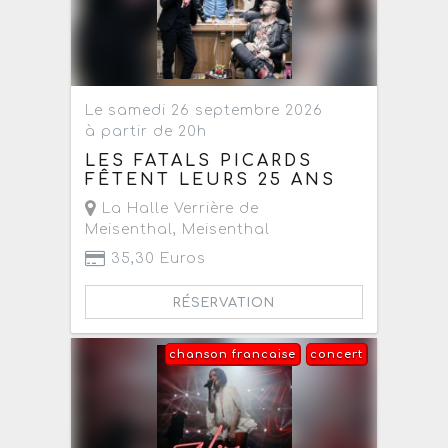
Le samedi 26 septembre 2026
à partir de 20h
LES FATALS PICARDS
FÊTENT LEURS 25 ANS
La Halle Verrière de
Meisenthal
,
Meisenthal
35,30 Euros
RÉSERVATION
chanson francaise
concert