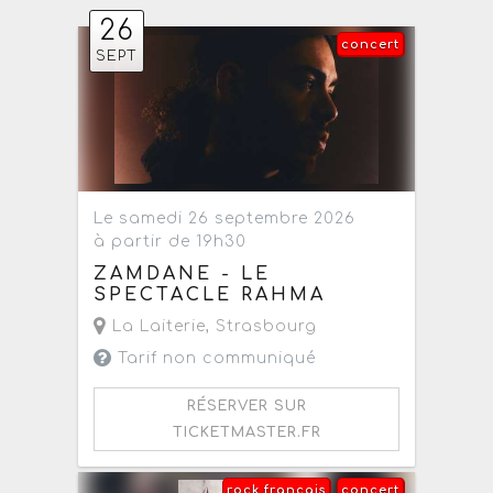
26
concert
SEPT
Le samedi 26 septembre 2026
à partir de 19h30
ZAMDANE - LE
SPECTACLE RAHMA
La Laiterie
,
Strasbourg
Tarif non communiqué
RÉSERVER SUR
TICKETMASTER.FR
rock français
concert