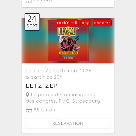
24
rock'n'roll
pop
concert
SEPT
Le jeudi 24 septembre 2026
à partir de 20h
LETZ ZEP
Le palais de la musique et
des congrès, PMC
,
Strasbourg
85 Euros
RÉSERVATION