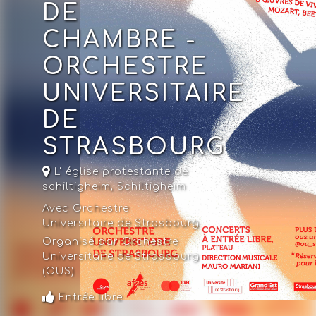
DE
CHAMBRE -
ORCHESTRE
UNIVERSITAIRE
DE
STRASBOURG
L' église protestante de
schiltigheim
,
Schiltigheim
Avec Orchestre
Universitaire de Strasbourg
Organisé par Orchestre
Universitaire de Strasbourg
(OUS)
Entrée libre