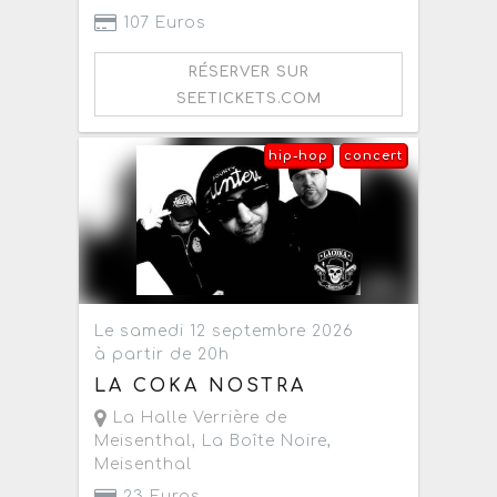
107 Euros
RÉSERVER SUR
SEETICKETS.COM
hip-hop
concert
Le samedi 12 septembre 2026
à partir de 20h
LA COKA NOSTRA
La Halle Verrière de
Meisenthal
, La Boîte Noire,
Meisenthal
23 Euros