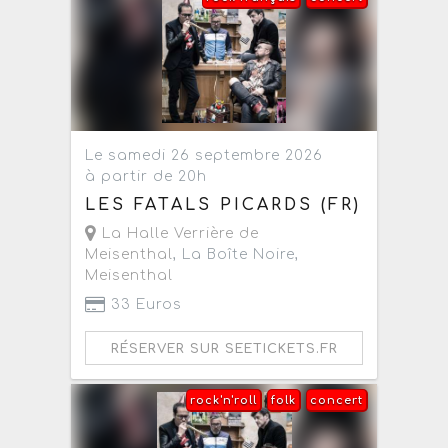
Le samedi 26 septembre 2026
à partir de 20h
LES FATALS PICARDS (FR)
La Halle Verrière de
Meisenthal
, La Boîte Noire,
Meisenthal
33 Euros
RÉSERVER SUR SEETICKETS.FR
rock'n'roll
folk
concert