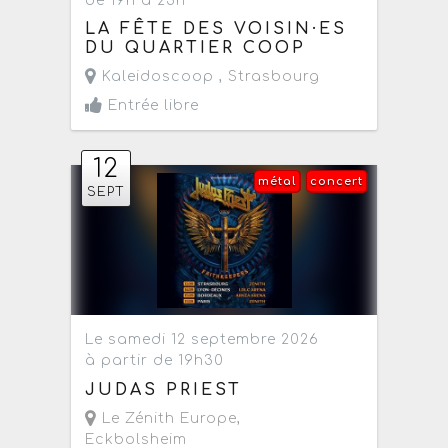
de 19h à 23h
LA FÊTE DES VOISIN·ES
DU QUARTIER COOP
Kaleidoscoop ,
Strasbourg
Entrée libre
12
métal
concert
SEPT
Le samedi 12 septembre 2026
à partir de 19h30
JUDAS PRIEST
Le Zénith Europe
,
Eckbolsheim