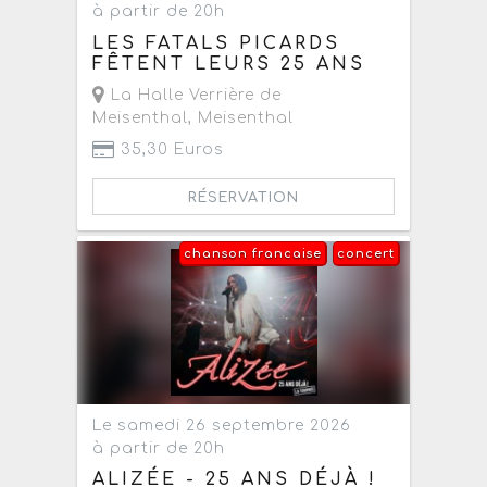
à partir de 20h
LES FATALS PICARDS
FÊTENT LEURS 25 ANS
La Halle Verrière de
Meisenthal
,
Meisenthal
35,30 Euros
RÉSERVATION
chanson francaise
concert
Le samedi 26 septembre 2026
à partir de 20h
ALIZÉE - 25 ANS DÉJÀ !