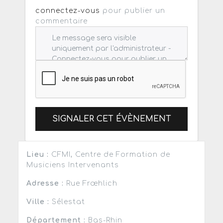
connectez-vous
pour publier un
commentaire
SIGNALER CET ÉVÈNEMENT
Lieu :
CFMI, Centre de Formation de
Musiciens Intervenants
Adresse :
Rue Frœhlich
Ville :
Sélestat
Département :
Bas-Rhin