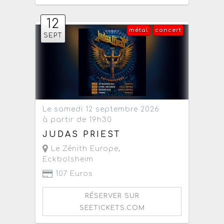
12
métal
concert
SEPT
Le samedi 12 septembre 2026
à partir de 19h30
JUDAS PRIEST
Le Zénith Europe
,
Eckbolsheim
107 Euros
RÉSERVER SUR
SEETICKETS.COM