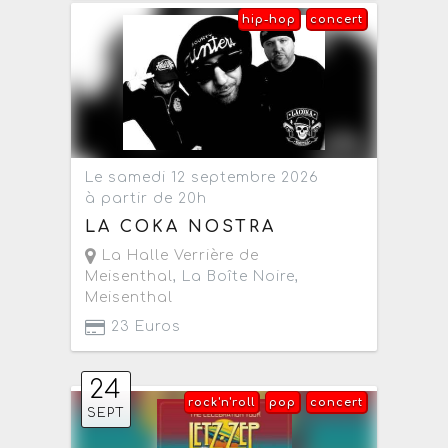
hip-hop
concert
Le samedi 12 septembre 2026
à partir de 20h
LA COKA NOSTRA
La Halle Verrière de
Meisenthal
, La Boîte Noire,
Meisenthal
23 Euros
24
rock'n'roll
pop
concert
SEPT