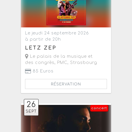
Le jeudi 24 septembre 2026
à partir de 20h
LETZ ZEP
Le palais de la musique et
des congrès, PMC
,
Strasbourg
85 Euros
RÉSERVATION
26
concert
SEPT