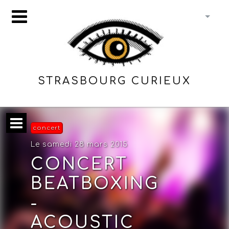
STRASBOURG CURIEUX
concert
Le samedi 28 mars 2015
CONCERT
BEATBOXING
-
ACOUSTIC