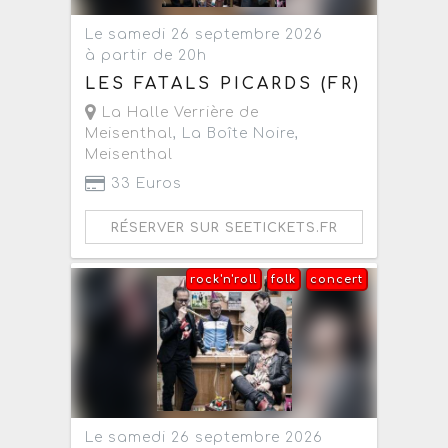
Le samedi 26 septembre 2026
à partir de 20h
LES FATALS PICARDS (FR)
La Halle Verrière de
Meisenthal
, La Boîte Noire,
Meisenthal
33 Euros
RÉSERVER SUR SEETICKETS.FR
rock'n'roll
folk
concert
Le samedi 26 septembre 2026