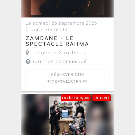
Le samedi 26 septembre 2026
à partir de 19h30
ZAMDANE - LE
SPECTACLE RAHMA
La Laiterie
,
Strasbourg
Tarif non communiqué
RÉSERVER SUR
TICKETMASTER.FR
rock français
concert