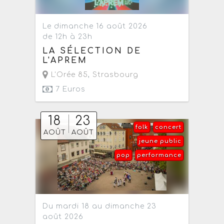
Le dimanche 16 août 2026
de 12h à 23h
LA SÉLECTION DE
L'APREM
L'Orée 85
,
Strasbourg
7 Euros
18
23
folk
concert
AOÛT
AOÛT
jeune public
pop
performance
Du mardi 18 au dimanche 23
août 2026