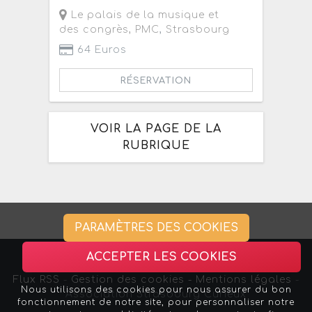
Le palais de la musique et
des congrès, PMC
,
Strasbourg
64 Euros
RÉSERVATION
VOIR LA PAGE DE LA
RUBRIQUE
PARAMÈTRES DES COOKIES
ACCEPTER LES COOKIES
Flux RSS
-
Gestion des cookies -
Mentions légales
-
Nous utilisons des cookies pour nous assurer du bon
Association Strasbourg Curieux
fonctionnement de notre site, pour personnaliser notre