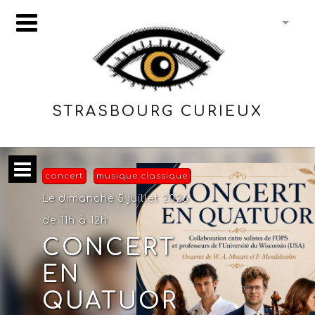
STRASBOURG CURIEUX
concert
musique classique
Le dimanche 5 juillet 2026
de 11h à 12h
CONCERT
EN
QUATUOR