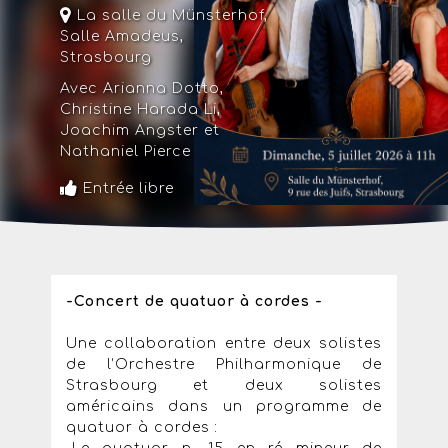
La salle du Münsterhof
,
Salle Amadeus,
Strasbourg
Avec Arianna Dotto,
Christine Harada Li,
Joachim Angster et
Nathaniel Pierce
Entrée libre
-Concert de quatuor à cordes -
Une collaboration entre deux solistes
de l’Orchestre Philharmonique de
Strasbourg et deux solistes
américains dans un programme de
quatuor à cordes :