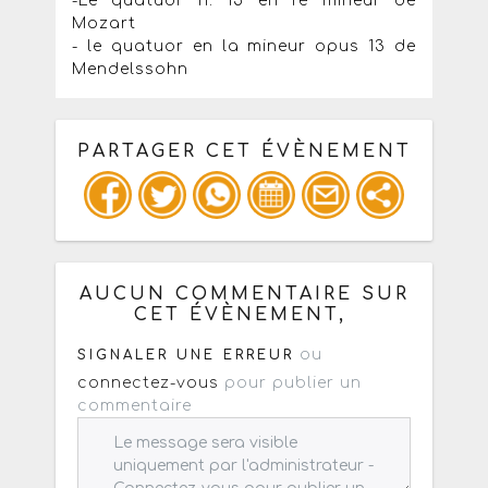
-Le quatuor n. 15 en ré mineur de
Mozart
- le quatuor en la mineur opus 13 de
Mendelssohn
PARTAGER CET ÉVÈNEMENT
Copiez les infos ci-dessous pour un
: mail / forum / réseau social
AUCUN COMMENTAIRE SUR
CET ÉVÈNEMENT,
ou
SIGNALER UNE ERREUR
connectez-vous
pour publier un
commentaire