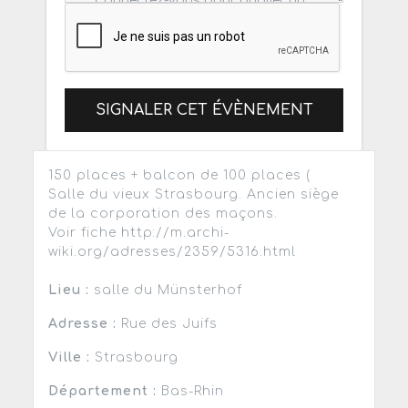
SIGNALER CET ÉVÈNEMENT
150 places + balcon de 100 places (
Salle du vieux Strasbourg. Ancien siège
de la corporation des maçons.
Voir fiche http://m.archi-
wiki.org/adresses/2359/5316.html
Lieu :
salle du Münsterhof
Adresse :
Rue des Juifs
Ville :
Strasbourg
Département :
Bas-Rhin