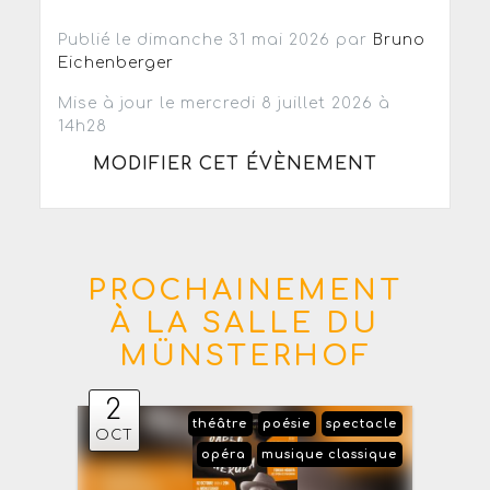
Publié le dimanche 31 mai 2026 par
Bruno
Eichenberger
Mise à jour le mercredi 8 juillet 2026 à
14h28
MODIFIER CET ÉVÈNEMENT
PROCHAINEMENT
À LA SALLE DU
MÜNSTERHOF
2
théâtre
poésie
spectacle
OCT
opéra
musique classique