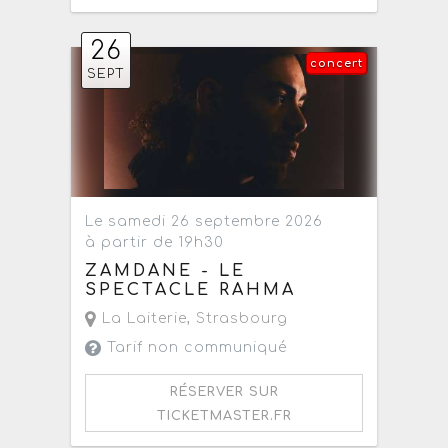
26
concert
SEPT
Le samedi 26 septembre 2026
à partir de 19h30
ZAMDANE - LE
SPECTACLE RAHMA
La Laiterie
,
Strasbourg
Tarif non communiqué
RÉSERVER SUR
TICKETMASTER.FR