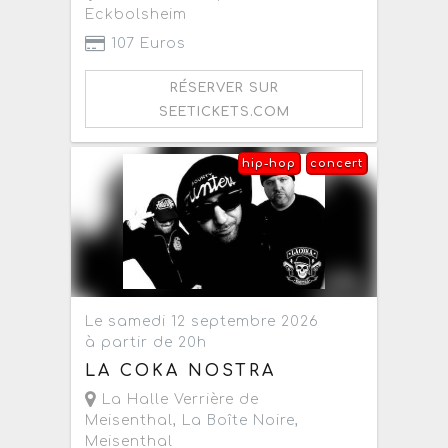
Eckbolsheim
107 Euros
RÉSERVER SUR
SEETICKETS.COM
hip-hop
concert
Le samedi 12 septembre 2026
à partir de 20h
LA COKA NOSTRA
La Halle Verrière de
Meisenthal
, La Boîte Noire,
Meisenthal