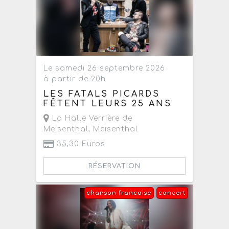
Le samedi 26 septembre 2026
à partir de 20h
LES FATALS PICARDS
FÊTENT LEURS 25 ANS
La Halle Verrière de
Meisenthal
,
Meisenthal
35,30 Euros
RÉSERVATION
chanson francaise
concert