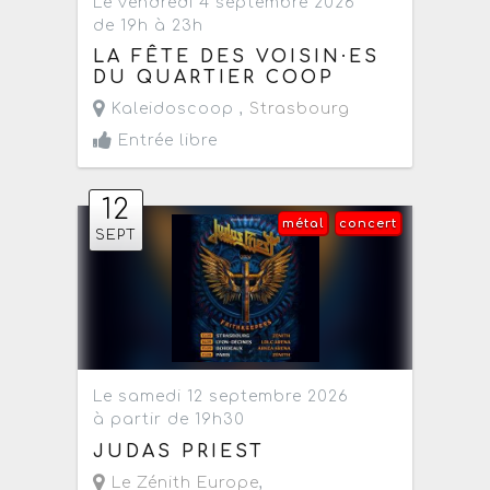
Le vendredi 4 septembre 2026
de 19h à 23h
LA FÊTE DES VOISIN·ES
DU QUARTIER COOP
Kaleidoscoop ,
Strasbourg
Entrée libre
12
métal
concert
SEPT
Le samedi 12 septembre 2026
à partir de 19h30
JUDAS PRIEST
Le Zénith Europe
,