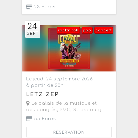
23 Euros
24
rock'n'roll
pop
concert
SEPT
Le jeudi 24 septembre 2026
à partir de 20h
LETZ ZEP
Le palais de la musique et
des congrès, PMC
,
Strasbourg
85 Euros
RÉSERVATION