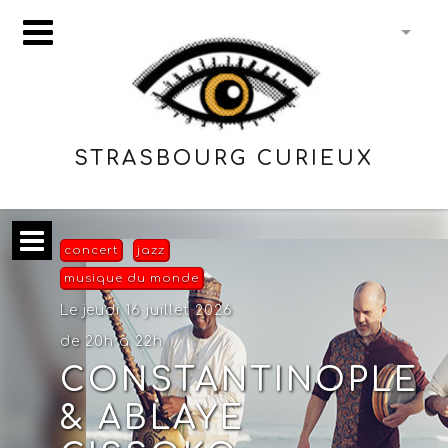
STRASBOURG CURIEUX
concert
jazz
musique du monde
Le jeudi 16 juillet 2026
de 20h à 22h
CONSTANTINOPLE
& ABLAYE