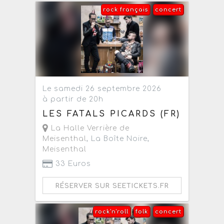
rock français
concert
Le samedi 26 septembre 2026
à partir de 20h
LES FATALS PICARDS (FR)
La Halle Verrière de
Meisenthal
, La Boîte Noire,
Meisenthal
33 Euros
RÉSERVER SUR SEETICKETS.FR
rock'n'roll
folk
concert