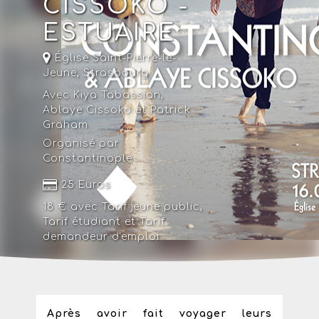
CISSOKO -
ESTUAIRE
Église Saint-Pierre-le-
Jeune,
Strasbourg
Avec Kiya Tabassian,
Ablaye Cissoko et Patrick
Graham
Organisé par
Constantinople
25 Euros
18 € avec
Tarif jeune public
,
Tarif étudiant
et
Tarif
demandeur d'emploi
Après avoir fait voyager leurs