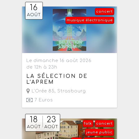
16
concert
AOÛT
musique électronique
Le dimanche 16 août 2026
de 12h à 23h
LA SÉLECTION DE
L'APREM
L'Orée 85
,
Strasbourg
7 Euros
18
23
folk
concert
AOÛT
AOÛT
jeune public