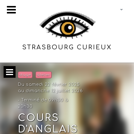
STRASBOURG CURIEUX
stage
atelier
Du samedi 22 février 2025
au dimanche 12 juillet 2026
- Terminé de 09h30 à
20h30
COURS
D'ANGLAIS