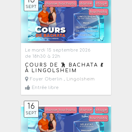
15
danse bachata
danse
stage
SEPT
bachata
Le mardi 15 septembre 2026
de 18h30 à 22h
COURS DE 🕺 BACHATA 💃
À LINGOLSHEIM
Foyer Oberlin ,
Lingolsheim
Entrée libre
16
danse bachata
danse
stage
SEPT
bachata