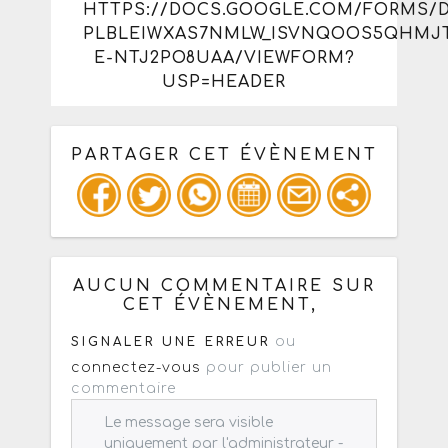
HTTPS://DOCS.GOOGLE.COM/FORMS/D
PLBLEIWXAS7NMLW_ISVNQOOS5QHMJ
E-NTJ2PO8UAA/VIEWFORM?
USP=HEADER
PARTAGER CET ÉVÈNEMENT
Copiez les infos ci-dessous pour un
: mail / forum / réseau social
AUCUN COMMENTAIRE SUR
CET ÉVÈNEMENT,
ou
SIGNALER UNE ERREUR
connectez-vous
pour publier un
commentaire