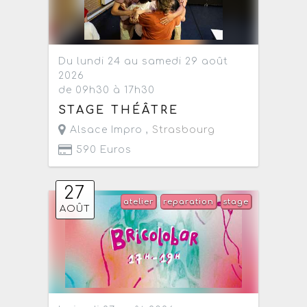
Du lundi 24 au samedi 29 août
2026
de 09h30 à 17h30
STAGE THÉÂTRE
Alsace Impro ,
Strasbourg
590 Euros
27
atelier
reparation
stage
AOÛT