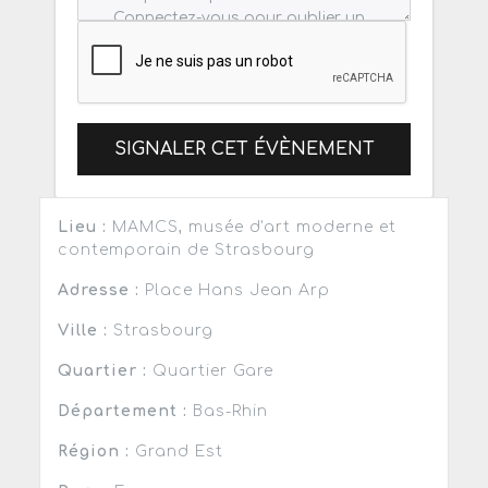
SIGNALER CET ÉVÈNEMENT
Lieu :
MAMCS, musée d'art moderne et
contemporain de Strasbourg
Adresse :
Place Hans Jean Arp
Ville :
Strasbourg
Quartier :
Quartier Gare
Département :
Bas-Rhin
Région :
Grand Est