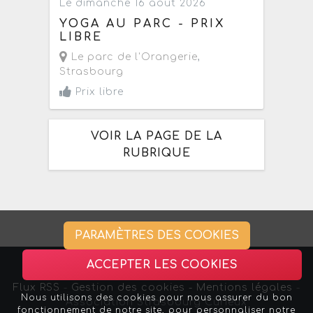
Le dimanche 16 août 2026
YOGA AU PARC - PRIX
LIBRE
Le parc de l'Orangerie
,
Strasbourg
Prix libre
VOIR LA PAGE DE LA
RUBRIQUE
PARAMÈTRES DES COOKIES
ACCEPTER LES COOKIES
Flux RSS
-
Gestion des cookies -
Mentions légales
-
Nous utilisons des cookies pour nous assurer du bon
Association Strasbourg Curieux
fonctionnement de notre site, pour personnaliser notre