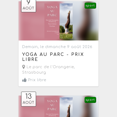
9
sport
AOÛT
Demain, le dimanche 9 août 2026
YOGA AU PARC - PRIX
LIBRE
Le parc de l'Orangerie
,
Strasbourg
Prix libre
13
sport
AOÛT