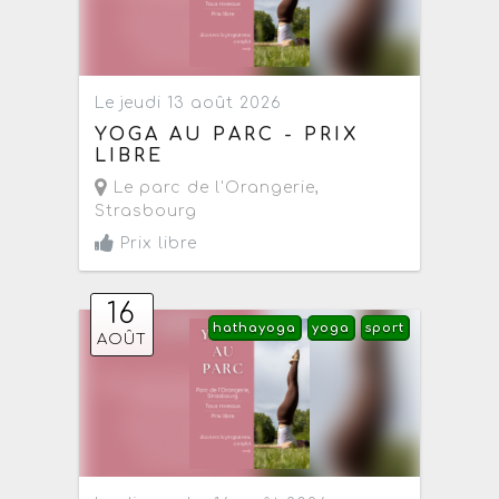
Le jeudi 13 août 2026
YOGA AU PARC - PRIX
LIBRE
Le parc de l'Orangerie
,
Strasbourg
Prix libre
16
hathayoga
yoga
sport
AOÛT