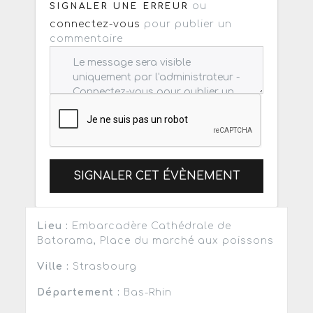
ou
SIGNALER UNE ERREUR
connectez-vous
pour publier un
commentaire
SIGNALER CET ÉVÈNEMENT
Lieu :
Embarcadère Cathédrale de
Batorama, Place du marché aux poissons
Ville :
Strasbourg
Département :
Bas-Rhin