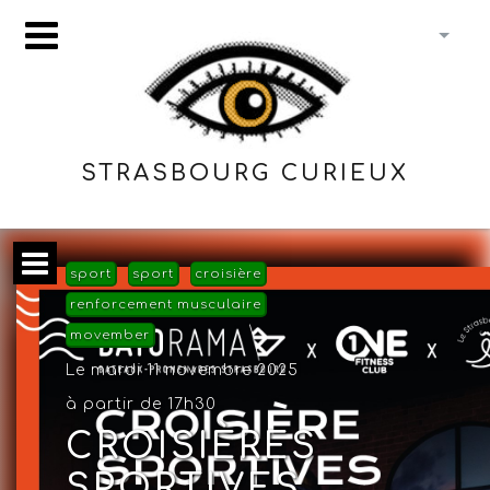
STRASBOURG CURIEUX
sport
sport
croisière
renforcement musculaire
movember
Le mardi 11 novembre 2025
à partir de 17h30
CROISIÈRES
SPORTIVES