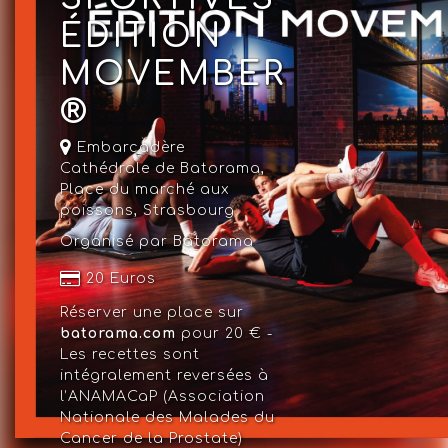
ÉDITION
MOVEMBER
®
Embarcadère
Cathédrale de Batorama,
Place du marché aux
poissons,
Strasbourg
Organisé par Batorama
20 Euros
Réserver une place sur
batorama.com
pour 20 € -
Les recettes sont
intégralement reversées à
l’ANAMACaP (Association
Nationale des Malades du
Cancer de la Prostate)